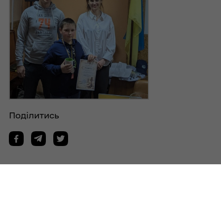
Поділитись
Дізнайтеся також