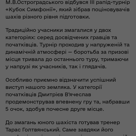
М.В.Остроградського відбувся ІІІ рапід-турнір
«Кубок Симфонії», який зібрав поціновувачів
шахів різного рівня підготовки.
Традиційно учасники змагалися у двох
категоріях: серед досвідчених гравців та
початківців. Турнір проходив у напруженій та
динамічній атмосфері — боротьба за призові
місця тривала до останнього туру, тримаючи
у напрузі як учасників, так і глядачів.
Особливо приємно відзначити успішний
виступ нашого земляка. У категорії
початківців Дмитрієв В’ячеслав
продемонстрував впевнену гру та, набравши
5 очок, здобув почесне друге місце.
До змагань юного шахіста готував тренер
Тарас Голтвянський. Саме завдяки його