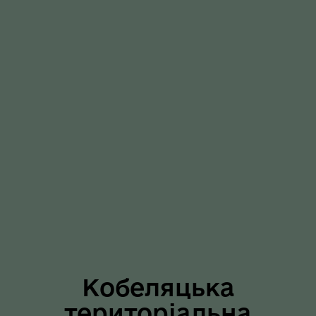
Кобеляцька
територіальна