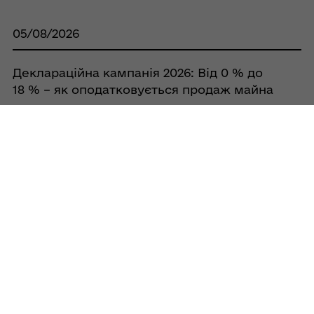
05/08/2026
Деклараційна кампанія 2026: Від 0 % до
18 % – як оподатковується продаж майна
04/08/2026
Мінімальне податкове зобов’язання за
успадковану землю: хто є платником
03/08/2026
Екологічний податок: яку ставку
застосовувати при викидах метану