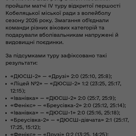
пройшли матчі IV туру відкритої першості
Кобеляцької міської ради з волейболу
сезону 2026 року. Змагання об’єднали
команди різних вікових категорій та
подарували вболівальникам напружені й
видовищні поєдинки.
За підсумками туру зафіксовано такі
результати:
«ДЮСШ-2» — «Друзі» 2:0 (25:10, 25:8);
«Ліцей №2» — «ДЮСШ-2» 1:2 (23:25, 25:17,
12:15);
«Іванівка» — «ДЮСШ-2» 2:0 (25:7, 25:9);
«Фенікс» — «Бреусівка-2» 2:0 (25:12, 25:14);
«Іванівка» — «ДЮСШ-1» 2:0 (25:16, 25:18);
«Бреусівка-2» — «ДЮСШ-дівчата» 2:1 (25:17,
17:25, 15:12);
«Фенікс» — «Друзі» 0:2 (13:25, 14:25);