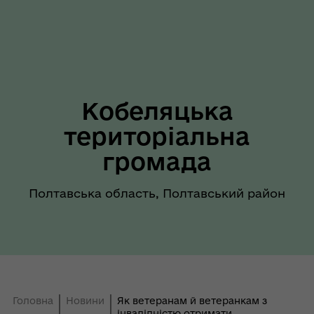
Кобеляцька
територіальна
громада
Полтавська область, Полтавський район
Головна
Новини
Як ветеранам й ветеранкам з
інвалідністю отримати