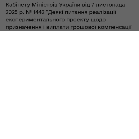
Кабінету Міністрів України від 7 листопада
2025 р. № 1442 “Деякі питання реалізації
експериментального проекту щодо
призначення і виплати грошової компенсації
за переобладнання (пристосування)
транспортних засобів для керування
особами з інвалідністю внаслідок війни” на
виконання Плану заходів на 2025-2026 роки з
реалізації Національної стратегії зі
створення безбар’єрного простору в Україні.
Принагідно нагадуємо, що Мінветеранів
оплачує навчання водінню авто для
ветеранів й ветеранок з інвалідністю. Щоб
пройти безоплатне навчання, потрібно
звернутися до місцевого підрозділу з питань
ветеранської політики за місцем
зареєстрованого або фактичного
проживання (перебування).