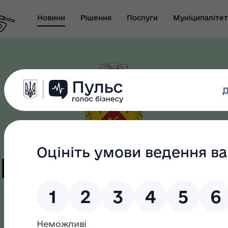
Новини
Рішення
Послуги
Муніципалітет
т виконуючого
новаження міського
Безбар"єрність
ови-секретаря міської
ди
цька терито
громада
як? Всеукраїнська
грама ментального
ров"я