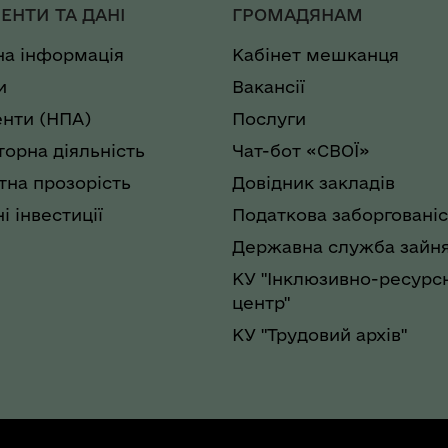
ЕНТИ ТА ДАНІ
ГРОМАДЯНАМ
на інформація
Кабінет мешканця
и
Вакансії
нти (НПА)
Послуги
торна діяльність
Чат-бот «СВОЇ»
на прозорість
Довідник закладів
і інвестиції
Податкова заборгованіс
Державна служба зайня
КУ "Інклюзивно-ресурс
центр"
КУ "Трудовий архів"