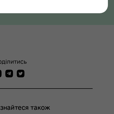
оділитись
ізнайтеся також