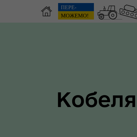
Зві
пов
Громадянам
гол
ра
Кобеля
Ти 
Уповноважений Верховної
про
Ради України з прав людини
здо