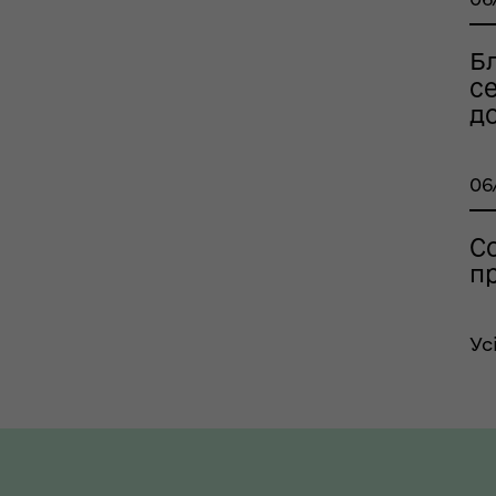
Бл
с
до
06
С
п
Ус