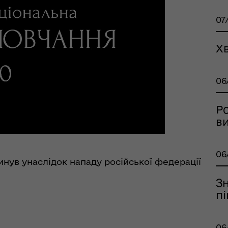
07
Х
оплатна правнича
06
помога
Р
ви
06
гинув унаслідок нападу російської федерації
рдинаційний штаб з
З
ань поводження з
пі
ськовополоненими
ШППВ)
06