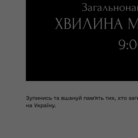
Пункти незламності та
Без
укриття
до
Зупинись та вшануй пам'ять тих, хто за
на Україну.
Коо
Дії населення при
пит
небезпечних подіях та
вій
надзвичайних ситуаціях
(К