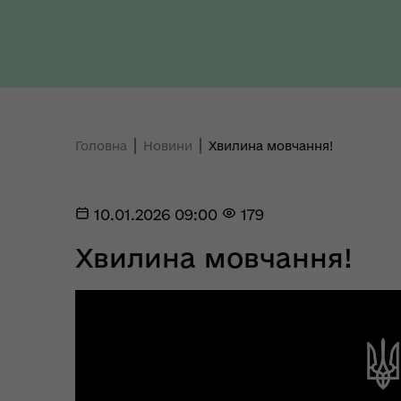
Регіональне представництво
Головна
Новини
Хвилина мовчання!
Уповноваженого Верховної
Мар
Ради України з прав людини у
мен
Полтавській області
10.01.2026 09:00
179
Хвилина мовчання!
Цен
єВідновлення
Коб