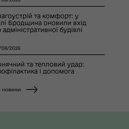
агоустрій та комфорт: у
елі Бродщина оновили вхід
 адміністративної будівлі
/08/2026
онячний та тепловий удар:
рофілактика і допомога
і новини