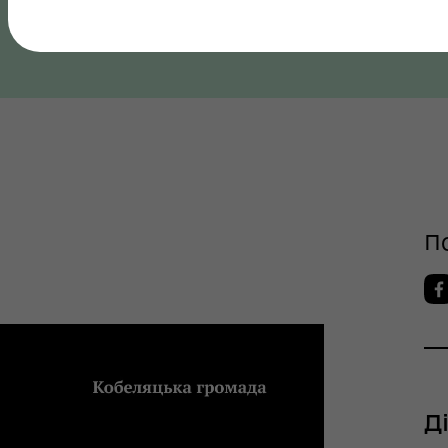
Полтавська область, Полтавський район
шрути послуг з
тального здоров'я
П
тр життєстійкості
еляцької громади
Д