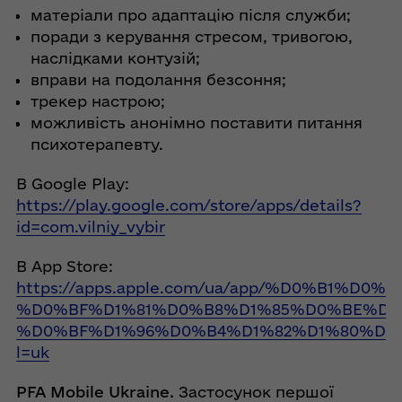
матеріали про адаптацію після служби;
поради з керування стресом, тривогою,
наслідками контузій;
вправи на подолання безсоння;
трекер настрою;
можливість анонімно поставити питання
психотерапевту.
В Google Play:
https://play.google.com/store/apps/details?
id=com.vilniy_vybir
В App Store:
https://apps.apple.com/ua/app/%D0%B1%D0
%D0%BF%D1%81%D0%B8%D1%85%D0%BE%D0
%D0%BF%D1%96%D0%B4%D1%82%D1%80%D0%B
l=uk
PFA Mobile Ukraine.
Застосунок першої