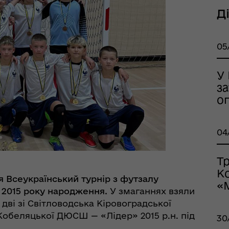
тр життєстійкості
Д
еляцької громади
05
У
з
о
оплатна правнича
04
помога
Т
К
я Всеукраїнський турнір з футзалу
«
 2015 року народження.
У змаганнях взяли
 дві зі Світловодська Кіровоградської
Кобеляцької ДЮСШ — «Лідер» 2015 р.н. під
30