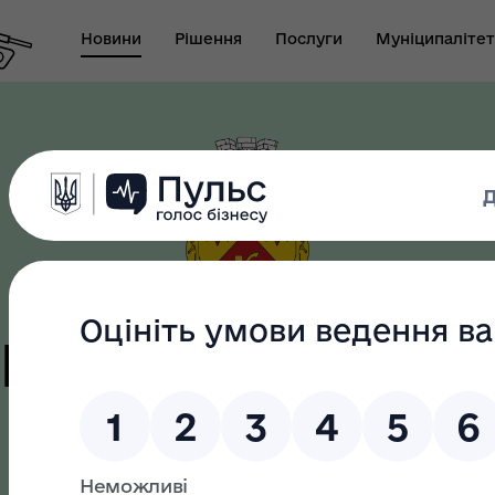
Новини
Рішення
Послуги
Муніципалітет
т виконуючого
новаження міського
Безбар"єрність
ови-секретаря міської
ди
цька терито
громада
як? Всеукраїнська
Служба у справах дітей