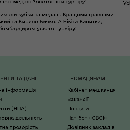
лоті медалі Золотої ліги турніру!
Ус
римали кубки та медалі. Кращими гравцями
ький
та
Кирило Бичко
. А
Нікіта Калитка
,
бомбардиром усього турніру
!
ЕНТИ ТА ДАНІ
ГРОМАДЯНАМ
на інформація
Кабінет мешканця
и
Вакансії
нти (НПА)
Послуги
торна діяльність
Чат-бот «СВОЇ»
на прозорість
Довідник закладів