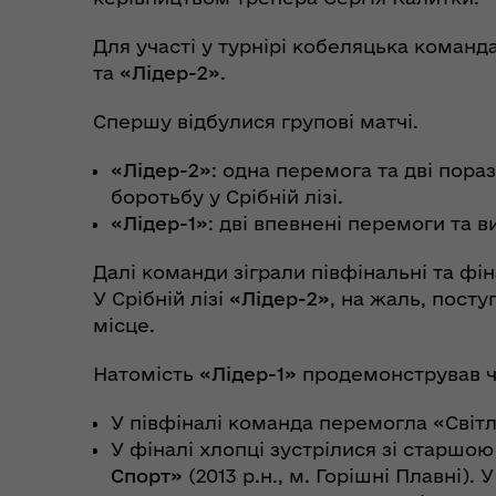
Коо
Дії населення при
пит
Для участі у турнірі кобеляцька команд
небезпечних подіях та
вій
та
«Лідер-2»
.
надзвичайних ситуаціях
(К
Спершу відбулися групові матчі.
«Лідер-2»
: одна перемога та дві пор
боротьбу у Срібній лізі.
«Лідер-1»
: дві впевнені перемоги та ви
Далі команди зіграли півфінальні та фіна
У Срібній лізі
«Лідер-2»
, на жаль, посту
місце.
Натомість
«Лідер-1»
продемонстрував ч
У півфіналі команда перемогла «Світ
У фіналі хлопці зустрілися зі старшо
Спорт»
(2013 р.н., м. Горішні Плавні).