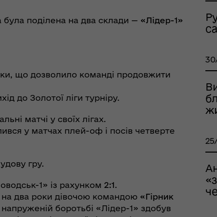
рдинаційний штаб з
Р
ань поводження з
а була поділена на два склади —
«Лідер-1»
ськовополоненими
с
ШППВ)
30
азки, що дозволило команді продовжити
В
б
хід до Золотої ліги турніру.
ж
льні матчі у своїх лігах.
пився у матчах плей-оф і посів четверте
25
удову гру.
А
«
ловодськ-1» із рахунком
2:1
.
че
ю на два роки дівочою командою
«Гірник
 У напруженій боротьбі «Лідер-1» здобув