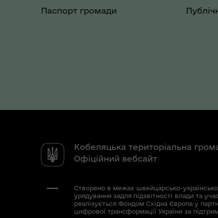
Паспорт громади
Публічн
Кобеляцька територіальна гром
Офіційний вебсайт
Створено в межах швейцарсько-українсько
урядування задля підзвітності влади та уча
реалізується Фондом Східна Європа у парт
цифрової трансформації України за підтри