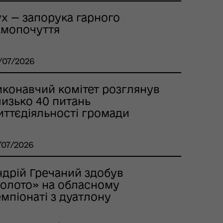
ух — запорука гарного
амопочуття
/07/2026
иконавчий комітет розглянув
лизько 40 питань
иттєдіяльності громади
/07/2026
ндрій Гречаний здобув
золото» на обласному
мпіонаті з дуатлону