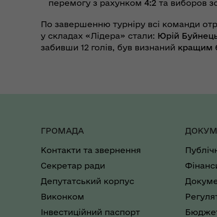
перемогу з рахунком
4:2
та виборов зо
По завершенню турніру всі команди от
у складах «Лідера» стали:
Юрій Буйнец
забивши 12 голів, був визнаний
кращим 
ГРОМАДА
ДОКУМ
Контакти та звернення
Публіч
Секретар ради
Фінанс
Депутатський корпус
Докуме
Виконком
Регуля
Інвестиційний паспорт
Бюджет