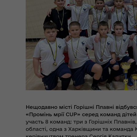
Цен
єВідновлення
Коб
Пункти незламності та
Без
укриття
до
Нещодавно місті Горішні Плавні відбувс
«Промінь мрії CUP» серед команд дітей
участь 8 команд: три з Горішніх Плавнів,
області, одна з Харківщини та команда 
керівництвом тренера Сергія Калитки.