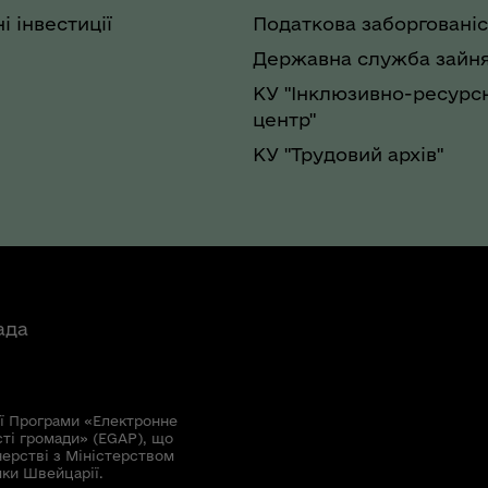
і інвестиції
Податкова заборгованіс
Державна служба зайня
КУ "Інклюзивно-ресурс
центр"
КУ "Трудовий архів"
ада
ї Програми «Електронне
сті громади» (EGAP), що
нерстві з Міністерством
мки Швейцарії.