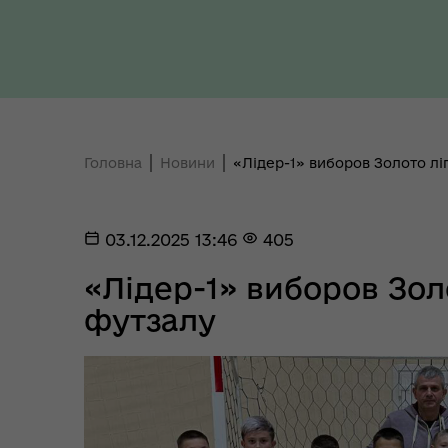
про
Ради України з прав людини
здо
Головна
Новини
«Лідер-1» виборов Золото ліг
Регіональне представництво
Уповноваженого Верховної
Мар
03.12.2025 13:46
405
Ради України з прав людини у
мен
Полтавській області
«Лідер-1» виборов Золо
футзалу