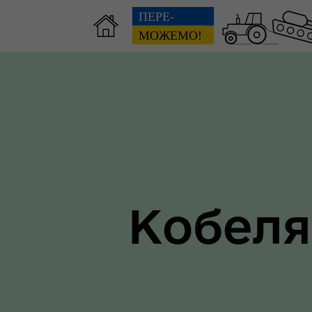
Зві
пов
Громадянам
гол
ра
Кобеля
Ти 
Уповноважений Верховної