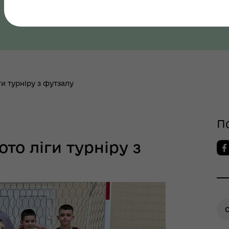
грама ментального
апарату ВК Кобеляцької
Полтавська область, Полтавський район
ров"я
міської ради
и турніру з футзалу
шрути послуг з
П
тального здоров'я
то ліги турніру з