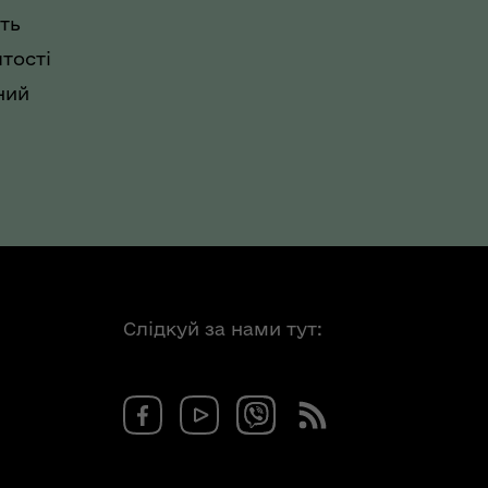
ть
тості
ний
Слідкуй за нами тут: