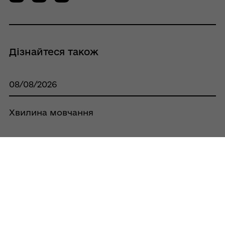
Дізнайтеся також
08/08/2026
Хвилина мовчання
07/08/2026
Стартує новий набір на навчання із
сонячної енергетики для ветеранів,
ветеранок та їхніх сімей