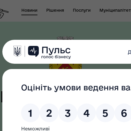
Новини
Рішення
Послуги
Муніципалітет
т виконуючого
новаження міського
Безбар"єрність
ови-секретаря міської
ди
цька терито
громада
як? Всеукраїнська
грама ментального