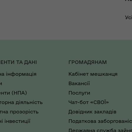
Ус
ЕНТИ ТА ДАНІ
ГРОМАДЯНАМ
на інформація
Кабінет мешканця
и
Вакансії
нти (НПА)
Послуги
торна діяльність
Чат-бот «СВОЇ»
на прозорість
Довідник закладів
і інвестиції
Податкова заборгованіс
Державна служба зайня