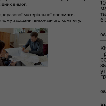
10
ань поводження з
хідних вимог.
ськовополоненими
м
ШППВ)
та
дноразової матеріальної допомоги.
бі
чому засіданні виконавчого комітету.
06
К
п
р
з
у
г
06
Х