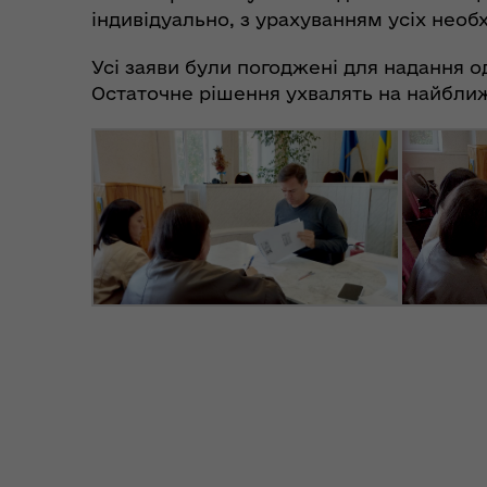
пит
індивідуально, з урахуванням усіх необ
небезпечних подіях та
вій
надзвичайних ситуаціях
(К
Усі заяви були погоджені для надання о
Остаточне рішення ухвалять на найближ