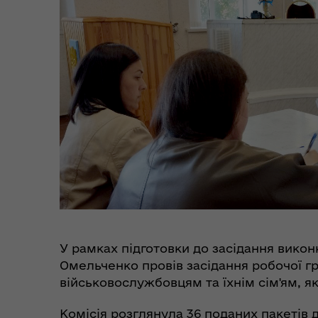
єВідновлення
Коб
Пункти незламності та
Без
укриття
до
У рамках підготовки до засідання викон
Омельченко провів засідання робочої г
військовослужбовцям та їхнім сім'ям, як
Коо
Комісія розглянула 36 поданих пакетів
Дії населення при