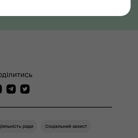
оділитись
іяльність ради
Соціальний захист