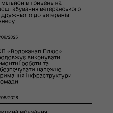
 мільйонів гривень на
асштабування ветеранського
 дружнього до ветеранів
знесу
/08/2026
КП «Водоканал Плюс»
родовжує виконувати
емонтні роботи та
абезпечувати належне
тримання інфраструктури
ромади
/08/2026
вилина мовчання