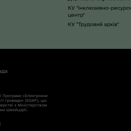
КУ "Інклюзивно-ресурс
центр"
КУ "Трудовий архів"
ада
ї Програми «Електронне
сті громади» (EGAP), що
нерстві з Міністерством
мки Швейцарії.
?