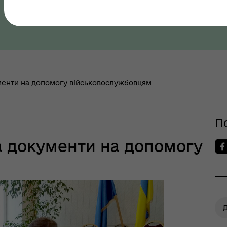
Полтавська область, Полтавський район
ров"я
менти на допомогу військовослужбовцям
шрути послуг з
тального здоров'я
П
а документи на допомогу
Д
тр життєстійкості