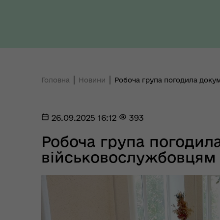
Ради України з прав людини
здо
Головна
Новини
Робоча група погодила доку
Регіональне представництво
Уповноваженого Верховної
Мар
Ради України з прав людини у
мен
26.09.2025 16:12
393
Полтавській області
Робоча група погодил
військовослужбовцям
Цен