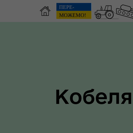
Зві
пов
Громадянам
гол
ра
Кобеля
Ти 
Уповноважений Верховної
про