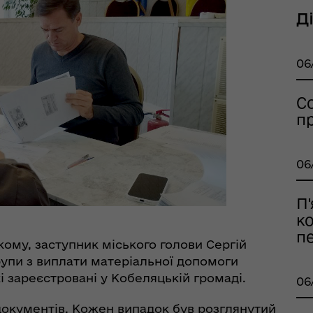
еляцької громади
Д
06
С
п
оплатна правнича
06
помога
П'
к
п
кому, заступник міського голови Сергій
рупи з виплати матеріальної допомоги
і зареєстровані у Кобеляцькій громаді.
06
рдинаційний штаб з
 документів. Кожен випадок був розглянутий