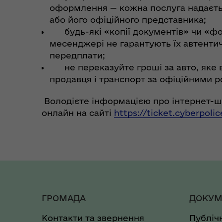
оформлення — кожна послуга надаєтьс
або його офіційного представника;
будь-які «копії документів» чи «фот
месенджері не гарантують їх автентич
передплати;
не переказуйте гроші за авто, яке в
продавця і транспорт за офіційними р
Володієте інформацією про інтернет-ша
онлайн на сайті
https://ticket.cyberpolic
ГРОМАДА
ДОКУМ
Контакти та звернення
Публіч