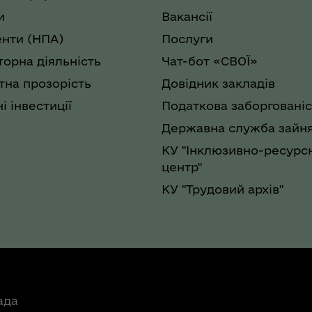
и
Вакансії
нти (НПА)
Послуги
торна діяльність
Чат-бот «СВОЇ»
на прозорість
Довідник закладів
і інвестиції
Податкова заборгованіс
Державна служба зайня
КУ "Інклюзивно-ресурс
центр"
КУ "Трудовий архів"
ада