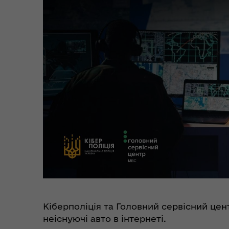
Цен
єВідновлення
Коб
Пункти незламності та
Без
укриття
до
Кіберполіція та Головний сервісний це
неіснуючі авто в інтернеті.