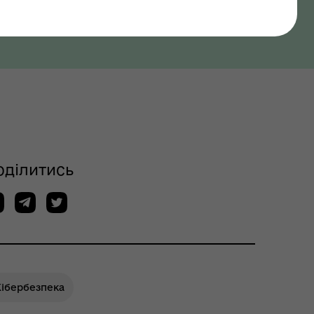
оділитись
Кібербезпека