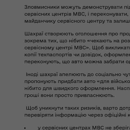
Зловмисники можуть демонструвати під
сервісних центрів МВС, і переконувати
майданчику сервісного центру та зали
Коо
Дії населення при
пит
небезпечних подіях та
вій
Шахраї створюють оголошення про прод
надзвичайних ситуаціях
(К
зокрема тих, що нібито «чекають на р
сервісному центрі МВС». Щоб викликат
копії техпаспортів чи довідок, оформле
переконують, що авто можна забрати о
Іноді шахраї апелюють до соціально чу
пропонують придбати авто «для військо
нібито для швидкого оформлення. Наспр
гроші вони просто привласнюють.
Щоб уникнути таких ризиків, варто до
перевіряти інформацію через офіційні 
у сервісних центрах МВС не зберіга