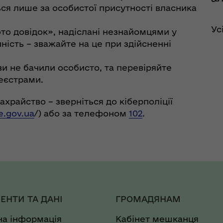
я лише за особистої присутності власника
Ус
о довідок», надіслані незнайомцями у
ність – зважайте на це при здійсненні
и не бачили особисто, та перевіряйте
еєстрами.
храйство – зверніться до кіберполіції
e.gov.ua
/) або за телефоном
102
.
ЕНТИ ТА ДАНІ
ГРОМАДЯНАМ
на інформація
Кабінет мешканця