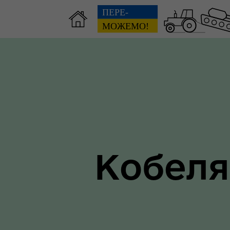
Зві
пов
Громадянам
гол
ра
Кобеля
Ти 