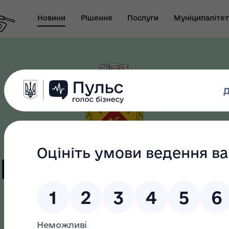
Новини
Рішення
Послуги
Муніципалітет
т виконуючого
новаження міського
Безбар"єрність
ови-секретаря міської
ди
цька терито
громада
як? Всеукраїнська
Служба у справах дітей