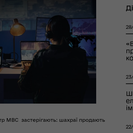
Д
тр життєстійкості
еляцької громади
28
«В
пр
к
23
оплатна правнича
Ш
помога
ел
ім
нтр МВС застерігають: шахраї продають
22