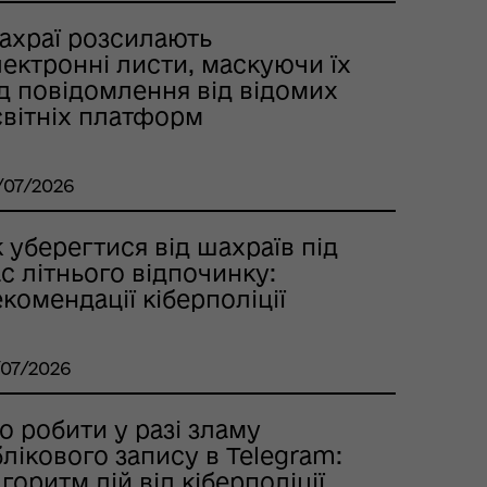
ахраї розсилають
ектронні листи, маскуючи їх
д повідомлення від відомих
світніх платформ
/07/2026
 уберегтися від шахраїв під
с літнього відпочинку:
комендації кіберполіції
/07/2026
 робити у разі зламу
лікового запису в Telegram:
горитм дій від кіберполіції