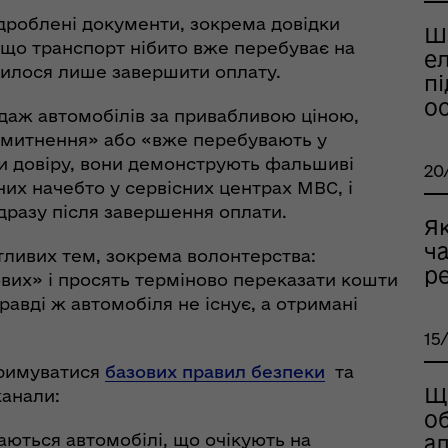
роблені документи, зокрема довідки
Ш
, що транспорт нібито вже перебуває на
ел
шилося лише завершити оплату.
рдинаційний штаб з
пі
ань поводження з
о
ськовополоненими
аж автомобілів за привабливою ціною,
ШППВ)
озмитнення» або «вже перебувають у
и довіру, вони демонструють фальшиві
20
них начебто у сервісних центрах МВС, і
дразу після завершення оплати.
Як
ча
тливих тем, зокрема волонтерства:
ре
вих» і просять терміново переказати кошти
авді ж автомобіля не існує, а отримані
15
тримуватися
базових правил безпеки
та
Що
канали:
об
ються автомобілі, що очікують на
ал