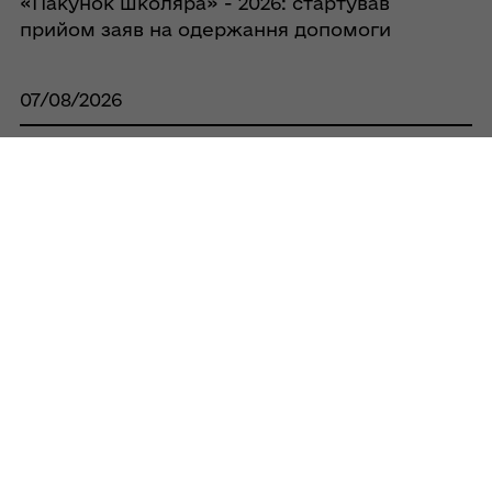
«Пакунок школяра» - 2026: стартував
прийом заяв на одержання допомоги
07/08/2026
Понад 3,7 млн грн адресної допомоги
отримали жителі Кобеляцької громади
07/08/2026
Оголошення про проведення конкурсів
на посади директорів закладів загальної
середньої освіти
07/08/2026