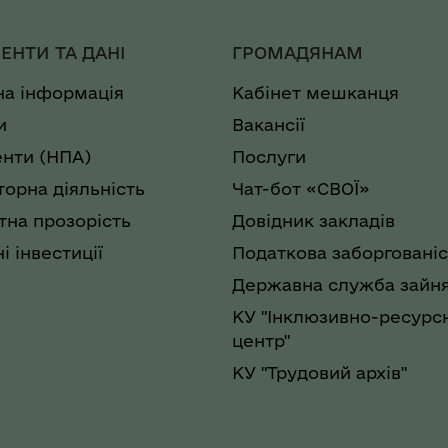
ЕНТИ ТА ДАНІ
ГРОМАДЯНАМ
на інформація
Кабінет мешканця
и
Вакансії
нти (НПА)
Послуги
торна діяльність
Чат-бот «СВОЇ»
на прозорість
Довідник закладів
і інвестиції
Податкова заборгованіс
Державна служба зайня
КУ "Інклюзивно-ресурс
центр"
КУ "Трудовий архів"