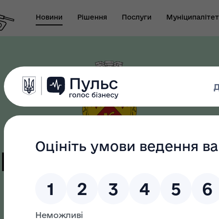
Новини
Рішення
Послуги
Муніципалітет
т виконуючого
новаження міського
Безбар"єрність
ови-секретаря міської
ди
цька терито
громада