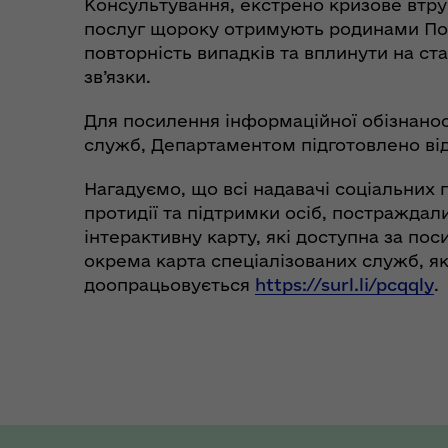
Консультування, екстрено кризове втруч
послуг щороку отримують родинами По
повторність випадків та вплинути на ст
зв’язки.
Для посилення інформаційної обізнанос
служб, Департаментом підготовлено від
Нагадуємо, що всі надавачі соціальних п
протидії та підтримки осіб, постраждал
інтерактивну карту, які доступна за по
окрема карта спеціалізованих служб, я
доопрацьовується
https://surl.li/pcqqly
.