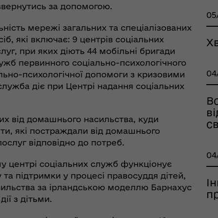
 звернутись за допомогою.
05
ьність мережі загальних та спеціалізованих
б, які включає: 9 центрів соціальних
Х
луг, при яких діють 44 мобільні бригади
рдинаційний штаб з
лужб первинного соціально-психологічного
ань поводження з
04
ально-психологічної допомоги з кризовими
ськовополоненими
служба діє при Центрі надання соціальних
ШППВ)
Вс
в
лих від домашнього насильства, куди
с
ти, які постраждали від домашнього
ослуг відповідно до потреб.
04
у центрі соціальних служб функціонує
 та підтримки у процесі правосуддя дітей,
І
асильства за ірландською моделлю Барнахус
п
ії з дітьми.