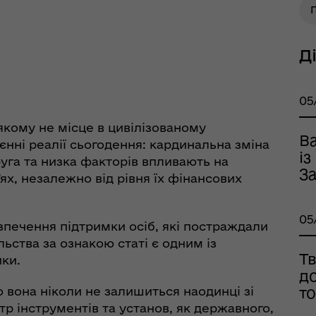
Д
тр життєстійкості
еляцької громади
05
кому не місце в цивілізованому
Ва
єнні реалії сьогодення: кардинальна зміна
і
уга та низка факторів впливають на
За
’ях, незалежно від рівня їх фінансових
05
зпечення підтримки осіб, які постраждали
оплатна правнича
ьства за ознакою статі є одним із
помога
Тв
ики.
д
 вона ніколи не залишиться наодинці зі
т
 інструментів та установ, як державного,