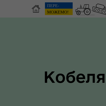
Зві
пов
Громадянам
гол
ра
Кобеля