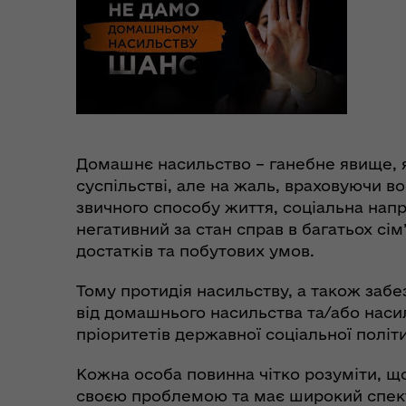
Цен
єВідновлення
Коб
Домашнє насильство – ганебне явище, я
суспільстві, але на жаль, враховуючи во
звичного способу життя, соціальна напр
негативний за стан справ в багатьох сім
достатків та побутових умов.
Тому протидія насильству, а також забе
Пункти незламності та
Без
від домашнього насильства та/або насил
укриття
до
пріоритетів державної соціальної політ
Кожна особа повинна чітко розуміти, що
своєю проблемою та має широкий спектр