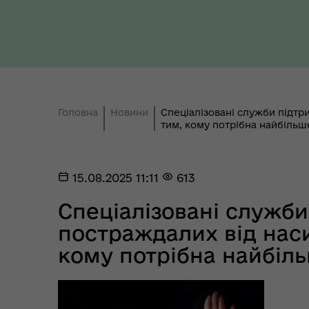
Ти 
Уповноважений Верховної
про
Ради України з прав людини
здо
Головна
Новини
Спеціалізовані служби підтр
тим, кому потрібна найбільш
Регіональне представництво
15.08.2025 11:11
613
Уповноваженого Верховної
Мар
Ради України з прав людини у
мен
Спеціалізовані служби
Полтавській області
постраждалих від нас
кому потрібна найбіл