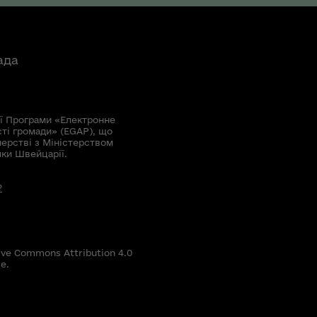
ада
ї Програми «Електронне
сті громади» (EGAP), що
нерстві з Міністерством
мки Швейцарії.
?
ive Commons Attribution 4.0
е.