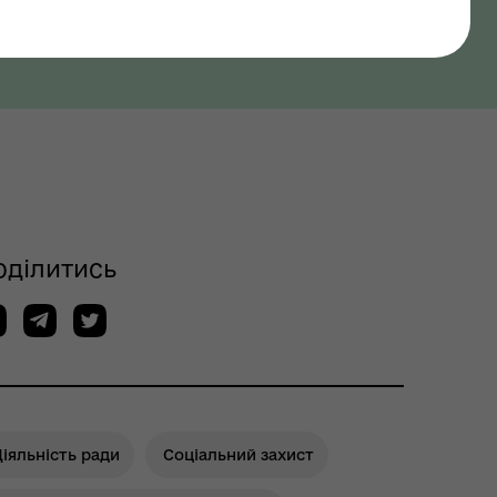
оділитись
іяльність ради
Соціальний захист