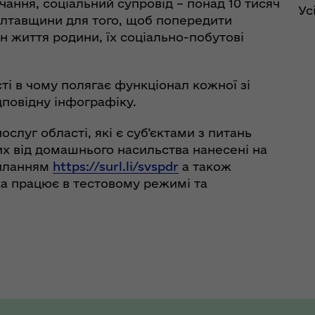
ання, соціальний супровід – понад 10 тисяч
Ус
лтавщини для того, щоб попередити
ан життя родини, їх соціально-побутові
ті в чому полягає функціонал кожної зі
повідну інфографіку.
ослуг області, які є суб’єктами з питань
их від домашнього насильства нанесені на
силанням
https://surl.li/svspdr
а також
ка працює в тестовому режимі та