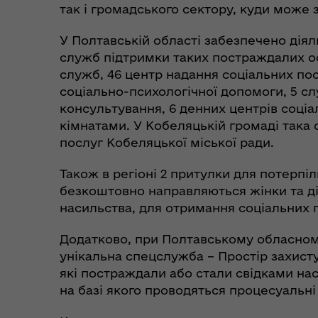
так і громадського сектору, куди може
У Полтавській області забезпечено діял
служб підтримки таких постраждалих осі
служб, 46 центр надання соціальних пос
Коо
Дії населення при
соціально-психологічної допомоги, 5 с
пит
небезпечних подіях та
консультування, 6 денних центрів соці
вій
надзвичайних ситуаціях
кімнатами. У Кобеляцькій громаді така 
(К
послуг Кобеляцької міської ради.
Також в регіоні 2 притулки для потерпі
безкоштовно направляються жінки та ді
насильства, для отримання соціальних п
Додатково, при Полтавському обласном
унікальна спецслужба – Простір захисту
які постраждали або стали свідками н
на базі якого проводяться процесуальні д