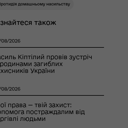
Протидія домашньому насильству
ізнайтеся також
/08/2026
силь Кіптілий провів зустріч
з родинами загиблих
хисників України
/08/2026
ої права — твій захист:
опомога постраждалим від
оргівлі людьми