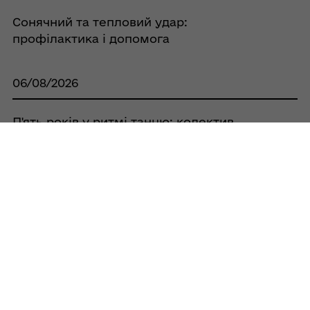
Сонячний та тепловий удар:
профілактика і допомога
06/08/2026
П'ять років у ритмі танцю: колектив
«Сяйво» відзначив перший ювілей
06/08/2026
10 мільйонів гривень на масштабування
ветеранського та дружнього до
ветеранів бізнесу
06/08/2026