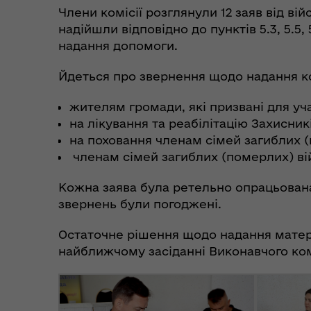
Члени комісії розглянули 12 заяв від вій
надійшли відповідно до пунктів 5.3, 5.5
надання допомоги.
Коо
Дії населення при
пит
Йдеться про звернення щодо надання к
небезпечних подіях та
вій
надзвичайних ситуаціях
(К
жителям громади, які призвані для уча
на лікування та реабілітацію Захисникі
на поховання членам сімей загиблих (
членам сімей загиблих (померлих) ві
Кожна заява була ретельно опрацьована,
звернень були погоджені.
Остаточне рішення щодо надання матер
найближчому засіданні Виконавчого ком