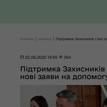
Уповноважений Верховної
про
Ради України з прав людини
здо
Головна
Новини
Підтримка Захисників і їхні 
Регіональне представництво
23.06.2025 14:55
364
Уповноваженого Верховної
Мар
Ради України з прав людини у
мен
Підтримка Захисників 
Полтавській області
нові заяви на допомог