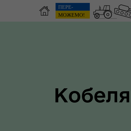
Зві
пов
Громадянам
гол
ра
Кобеля
Ти 