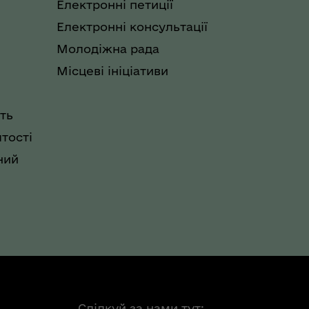
Електронні петиції
Електронні консультації
Молодіжна рада
Місцеві ініціативи
ть
тості
ний
Слідкуй за нами тут: