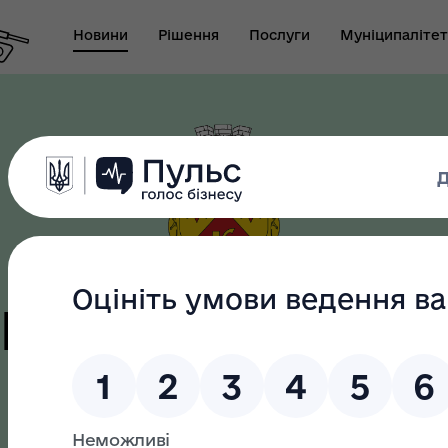
Новини
Рішення
Послуги
Муніципалітет
т виконуючого
новаження міського
Безбар"єрність
ови-секретаря міської
ди
цька терито
громада
як? Всеукраїнська
Служба у справах дітей