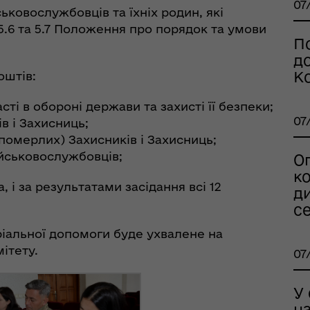
07
ськовослужбовців та їхніх родин, які
, 5.6 та 5.7 Положення про порядок та умови
По
рдинаційний штаб з
д
ань поводження з
К
оштів:
ськовополоненими
ШППВ)
сті в обороні держави та захисті її безпеки;
07
в і Захисниць;
померлих) Захисників і Захисниць;
йськовослужбовців;
О
к
 і за результатами засідання всі 12
ди
се
іальної допомоги буде ухвалене на
ітету.
07
У 
н