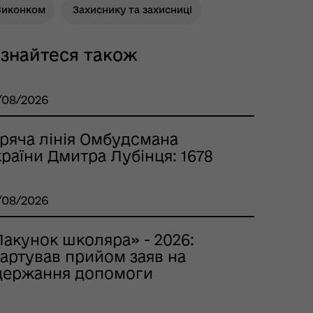
Виконком
Захиснику та захисниці
ізнайтеся також
/08/2026
аряча лінія Омбудсмана
раїни Дмитра Лубінця: 1678
/08/2026
Пакунок школяра» - 2026:
тартував прийом заяв на
держання допомоги