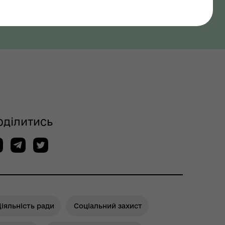
оділитись
іяльність ради
Соціальний захист