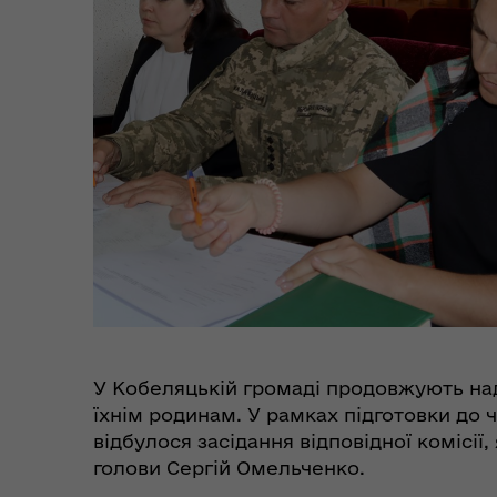
Цен
єВідновлення
Коб
Пункти незламності та
Без
укриття
до
У Кобеляцькій громаді продовжують на
їхнім родинам. У рамках підготовки до 
відбулося засідання відповідної комісії
голови Сергій Омельченко.