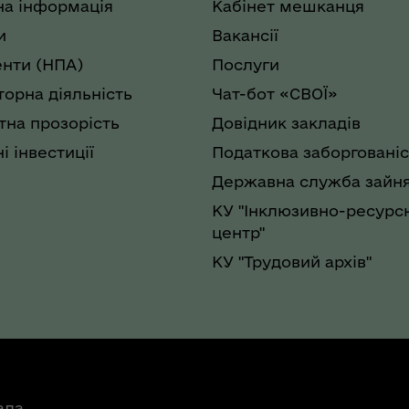
на інформація
Кабінет мешканця
и
Вакансії
нти (НПА)
Послуги
торна діяльність
Чат-бот «СВОЇ»
на прозорість
Довідник закладів
і інвестиції
Податкова заборгованіс
Державна служба зайня
КУ "Інклюзивно-ресурс
центр"
КУ "Трудовий архів"
ада