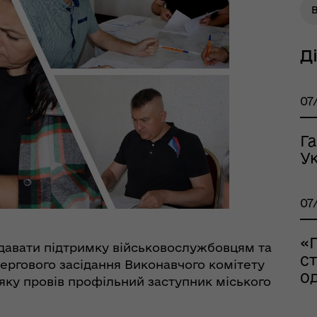
тр життєстійкості
еляцької громади
Д
07
Г
Ук
07
оплатна правнича
помога
«
давати підтримку військовослужбовцям та
с
чергового засідання Виконавчого комітету
о
, яку провів профільний заступник міського