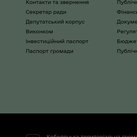
Контакти та звернення
Публіч
Секретар ради
Фінанс
Депутатський корпус
Докуме
Виконком
Регуля
Інвестиційний паспорт
Бюджет
Паспорт громади
Публічн
Кобеляцька територіальна гром