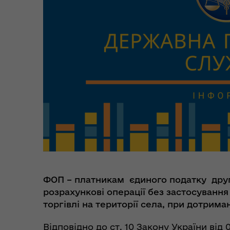
Регіональне представництво
Уповноваженого Верховної
Мар
Ради України з прав людини у
мен
Полтавській області
ФОП
– платникам
єдиного податку
друг
розрахункові
операції
без
застосування
торгівлі
на
території
села, при дотриман
Цен
єВідновлення
Коб
Відповідно до ст. 10 Закону України від