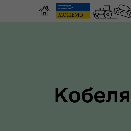
Зві
пов
Громадянам
гол
Кобеля
ра