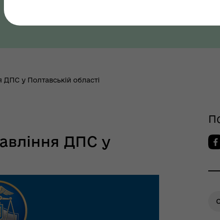
Полтавська область, Полтавський район
як? Всеукраїнська
 ДПС у Полтавській області
грама ментального
ров"я
П
авління ДПС у
О