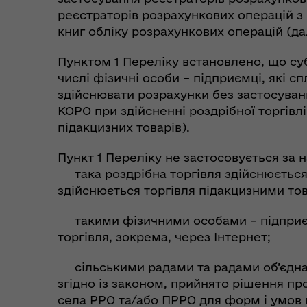
реєстраторів розрахункових операцій 
книг обліку розрахункових операцій (дал
Пунктом 1 Переліку встановлено, що суб
числі фізичні особи – підприємці, які 
здійснювати розрахунки без застосуван
КОРО при здійсненні роздрібної торгівлі
Коо
підакцизних товарів).
Дії населення при
пит
небезпечних подіях та
вій
надзвичайних ситуаціях
Пункт 1 Переліку не застосовується за на
(К
така роздрібна торгівля здійснюється 
здійснюється торгівля підакцизними то
такими фізичними особами – підприєм
торгівля, зокрема, через Інтернет;
сільськими радами та радами об’єднан
згідно із законом, прийнято рішення пр
села РРО та/або ПРРО для форм і умов п