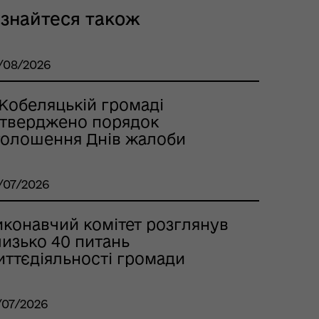
ізнайтеся також
/08/2026
 Кобеляцькій громаді
атверджено порядок
голошення Днів жалоби
/07/2026
иконавчий комітет розглянув
лизько 40 питань
иттєдіяльності громади
/07/2026