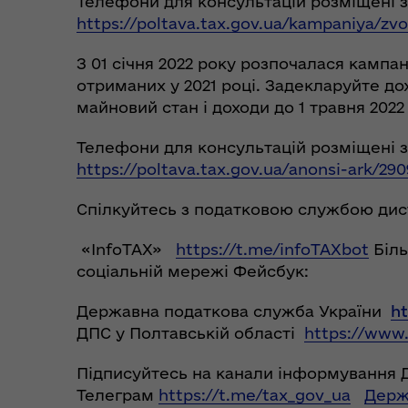
Телефони для консультацій розміщені 
https://poltava.tax.gov.ua/kampaniya/zvo
З 01 січня 2022 року розпочалася кампа
отриманих у 2021 році. Задекларуйте д
майновий стан і доходи до 1 травня 2022
Телефони для консультацій розміщені 
https://poltava.tax.gov.ua/anonsi-ark/29
Спілкуйтесь з податковою службою ди
«InfoTAX»
https://t.me/infoTAXbot
Біль
соціальній мережі Фейсбук:
Державна податкова служба України
h
ДПС у Полтавській області
https://www.
Підписуйтесь на канали інформування 
Телеграм
https://t.me/tax_gov_ua
Держ