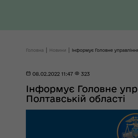
Ти 
Уповноважений Верховної
Головна
Новини
Інформує Головне управління
про
Ради України з прав людини
здо
08.02.2022 11:47
323
Інформує Головне упр
Полтавській області