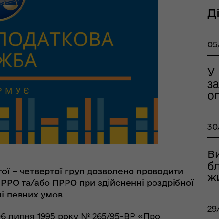
Д
шрути послуг з
тального здоров'я
05
У
з
о
30
В
б
ої
– четвертої
груп
дозволено проводити
ж
РРО
та
/або
ПРРО
при
здійсненні
роздрібної
і певних умов
тр життєстійкості
еляцької громади
29
 06 липня 1995 року № 265/95-ВР «Про