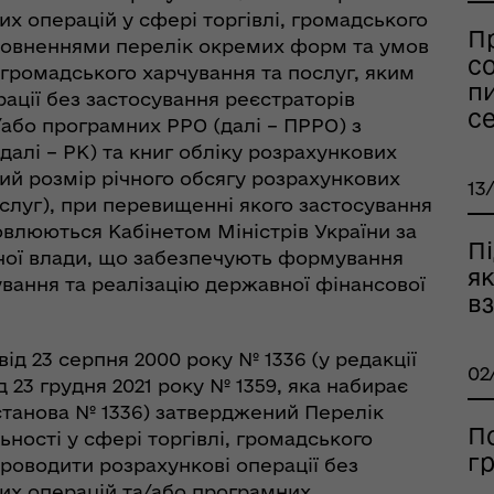
х операцій у сфері торгівлі, громадського
П
оповненнями перелік окремих форм та умов
со
, громадського харчування та послуг, яким
пи
ації без застосування реєстраторів
се
/або програмних РРО (далі – ПРРО) з
алі – РК) та книг обліку розрахункових
ний розмір річного обсягу розрахункових
13
слуг), при перевищенні якого застосування
овлюються Кабінетом Міністрів України за
П
чої влади, що забезпечують формування
я
вання та реалізацію державної фінансової
вз
оплатна правнича
помога
ід 23 серпня 2000 року № 1336 (у редакції
02
д 23 грудня 2021 року № 1359, яка набирає
Постанова № 1336) затверджений Перелік
П
ності у сфері торгівлі, громадського
г
роводити розрахункові операції без
их операцій та/або програмних