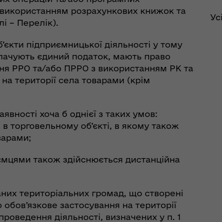
з використанням розрахункових книжок та
Ус
і – Перелік).
’єкти підприємницької діяльності у тому
сплачують єдиний податок, мають право
ня РРО та/або ПРРО з використанням РК та
 на території села товарами (крім
рдинаційний штаб з
ань поводження з
ськовополоненими
явності хоча б однієї з таких умов:
ШППВ)
в торговельному об’єкті, в якому також
варами;
цями також здійснюється дистанційна
их територіальних громад, що створені
о обов’язкове застосування на території
роведення діяльності, визначених у п. 1