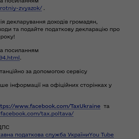
за посиланням
rotniy-zvyazok/
.
нія декларування доходів громадян,
оходи та подайте податкову декларацію про
 року!
за посиланням
094.html
.
станційно за допомогою сервісу
ше інформації на офіційних сторінках у
ttps://www.facebook.com/TaxUkraine
та
facebook.com/tax.poltava/
ДПС
авна податкова служба УкраїниYou Tube