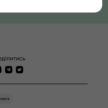
оділитись
світа