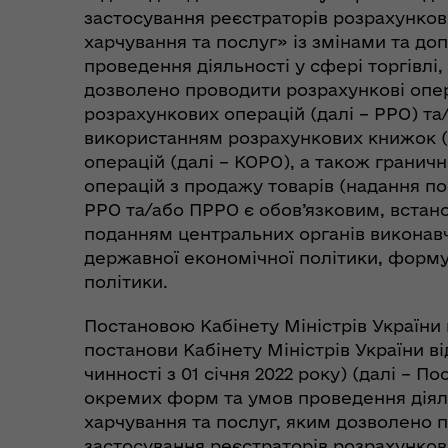
застосування реєстраторів розрахункови
харчування та послуг» із змінами та д
проведення діяльності у сфері торгівлі
дозволено проводити розрахункові опер
розрахункових операцій (далі – РРО) та
використанням розрахункових книжок (д
операцій (далі – КОРО), а також гранич
операцій з продажу товарів (надання по
РРО та/або ПРРО є обов’язковим, встан
поданням центральних органів виконав
державної економічної політики, форму
політики.
Пункти незламності та
Без
укриття
до
Постановою Кабінету Міністрів України в
постанови Кабінету Міністрів України ві
чинності з 01 січня 2022 року) (далі – 
окремих форм та умов проведення діяль
харчування та послуг, яким дозволено п
застосування реєстраторів розрахунков