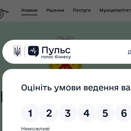
Новини
Рішення
Послуги
Муніципалітет
т виконуючого
новаження міського
Безбар"єрність
ови-секретаря міської
цька терито
ди
громада