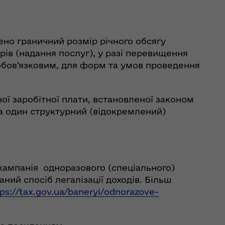
лено граничний розмір річного обсягу
рів (надання послуг), у разі перевищення
обов’язковим, для форм та умов проведення
ої заробітної плати, встановленої законом
 на один структурний (відокремлений)
є кампанія одноразового (спеціального)
ний спосіб легалізації доходів. Більш
ps://tax.gov.ua/baneryi/odnorazove-