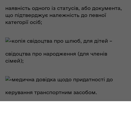
наявність одного із статусів, або документа,
що підтверджує належність до певної
категорії осіб;
копія свідоцтва про шлюб, для дітей –
свідоцтва про народження (для членів
сімей);
медична довідка щодо придатності до
керування транспортним засобом.
Підрозділ з питань ветеранської політики
укладає тристоронній договір про надання
послуг із ветераном війни або членом його
сім’ї та автошколою. Навчання повністю