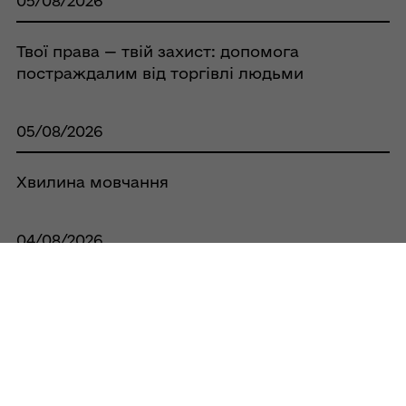
05/08/2026
Твої права — твій захист: допомога
постраждалим від торгівлі людьми
05/08/2026
Хвилина мовчання
04/08/2026
Трьом спортсменкам із Кобеляк
присвоєно звання «Майстер спорту
України»
Усі новини