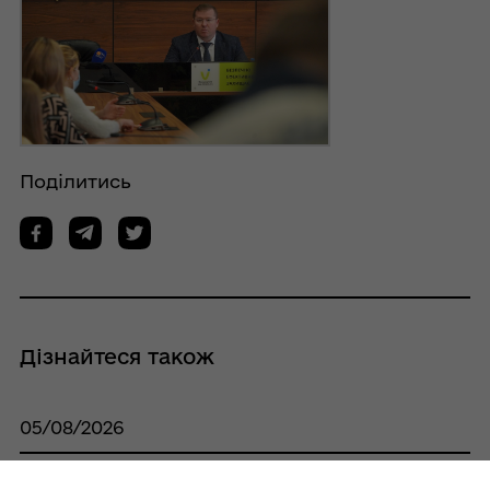
Поділитись
Дізнайтеся також
05/08/2026
У Кобеляцькій громаді затверджено