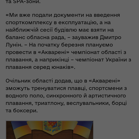
та SPA-зони.
«Ми вже подали документи на введення
спорткомплексу в експлуатацію, а на
найближчій сесії будівлю має взяти на
баланс обласна рада, – зауважив Дмитро
Лунін. – На початку березня плануємо
провести в «Акварені» чемпіонат області з
плавання, а наприкінці – чемпіонат України з
плавання серед юнаків».
Очільник області додав, що в «Акварені»
зможуть тренуватися плавці, спортсмени з
водного поло, синхронного й артистичного
плавання, триатлону, веслувальники, борці
та боксери.