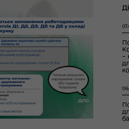
Д
07
П
Ко
–
дл
тр життєстійкості
к
еляцької громади
06
По
дл
ба