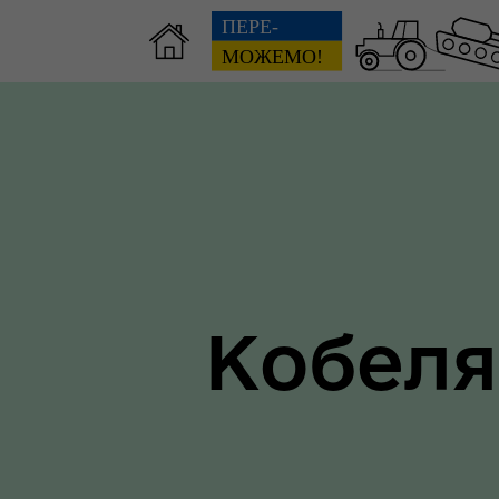
Зві
пов
Громадянам
гол
ра
Кобеля