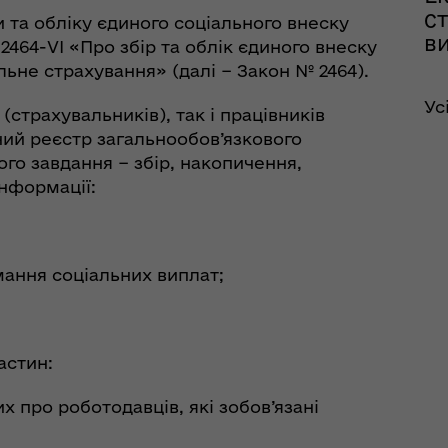
с
 та обліку єдиного соціального внеску
в
 2464-VI «Про збір та облік єдиного внеску
ьне страхування» (далі − Закон № 2464).
Ус
страхувальників), так і працівників
ний реєстр загальнообов’язкового
го завдання − збір, накопичення,
інформації:
мання соціальних виплат;
астин:
их про роботодавців, які зобов’язані