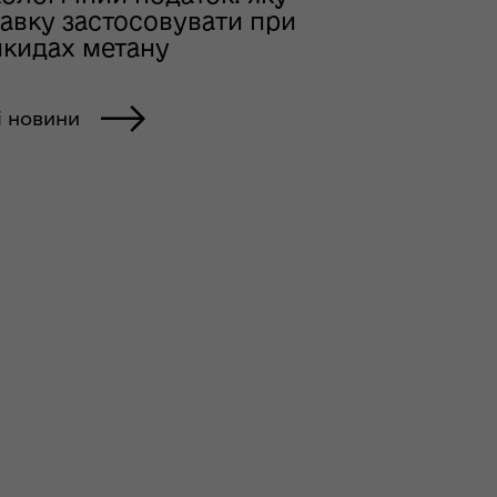
тавку застосовувати при
икидах метану
і новини