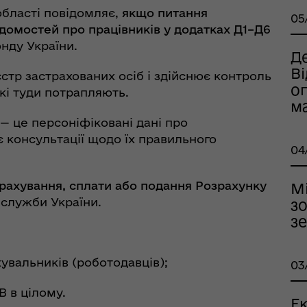
області повідомляє,
я
кщо питання
05
домостей про працівників
у додатках Д1–Д6
нду України.
оплатна правнича
Де
помога
Ві
стр застрахованих осіб і здійснює контроль
о
кі туди потрапляють.
м
6 — це персоніфіковані дані про
 консультації щодо їх правильного
04
рахування, сплати або подання Розрахунку
М
 служби України.
зо
з
рдинаційний штаб з
ань поводження з
хувальників (роботодавців);
03
ськовополоненими
ШППВ)
В в цілому.
Ек