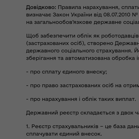
Довідково
:
Правила нарахування, сплати
визначає Закон України від 08.07.2010 №
на загальнообов’язкове державне соціал
Щоб забезпечити облік як роботодавців (
(застрахованих осіб), створено Держав
державного соціального страхування. Йо
зберігання та автоматизована обробка 
- про сплату єдиного внеску;
- про право застрахованих осіб на отри
- про нарахування і облік таких виплат.
Державний реєстр складається з двох ч
1. Реєстр страхувальників − це база дан
сплачувати єдиний внесок.