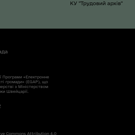
КУ "Трудовий архів"
ада
ї Програми «Електронне
сті громади» (EGAP), що
нерстві з Міністерством
мки Швейцарії.
?
ive Commons Attribution 4.0