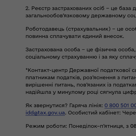
2. Реєстр застрахованих осіб − це база 
загальнообов’язковому державному соц
Роботодавець (страхувальник) − це особ
повинна сплачувати єдиний внесок.
Застрахована особа − це фізична особа,
соціальному страхуванню і за яку сплач
*Контакт-центр Державної податкової с
платникам податків, роз’яснення з пита
вирішенні питань, пов’язаних із податка
надійшла у минулому році сягнула цифри
Як звернутися? Гаряча лінія:
0 800 501 0
idd@tax.gov.ua
. Особистий кабінет: Чер
Режим роботи: Понеділок–п’ятниця, з
0