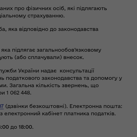
даних про фізичних осіб, які підлягають
іальному страхуванню.
а, яка відповідно до законодавства
 яка підлягає загальнообов’язковому
ують (або сплачували) внесок.
лужби України надає консультації
нь податкового законодавства та допомогу у
ми. Загальна кількість звернень, що
 1 062 448.
07
(дзвінки безкоштовні). Електронна пошта:
ез електронний кабінет платника податків.
8:00
до
18:00
.