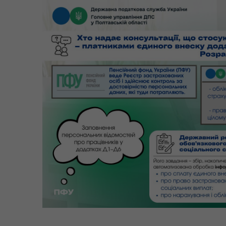
Цен
єВідновлення
Коб