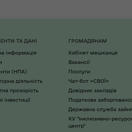
ЕНТИ ТА ДАНІ
ГРОМАДЯНАМ
на інформація
Кабінет мешканця
и
Вакансії
нти (НПА)
Послуги
торна діяльність
Чат-бот «СВОЇ»
на прозорість
Довідник закладів
і інвестиції
Податкова заборгованіс
Державна служба зайня
КУ "Інклюзивно-ресурс
центр"