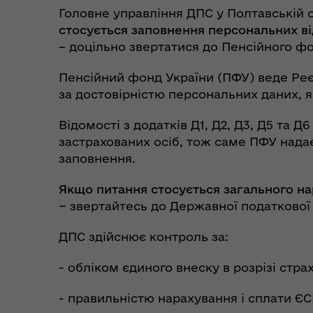
Головне управління ДПС у Полтавській 
стосується заповнення персональних ві
– доцільно звертатися до Пенсійного фо
Пункти незламності та
Без
укриття
до
Пенсійний фонд України (ПФУ) веде Реє
за достовірністю персональних даних, я
Відомості з додатків Д1, Д2, Д3, Д5 та Д
застрахованих осіб, тож саме ПФУ надає
заповнення.
Якщо питання стосується загального на
−
звертайтесь до Державної податкової
ДПС здійснює контроль за:
Коо
Дії населення при
пит
- обліком єдиного внеску в розрізі стра
небезпечних подіях та
вій
надзвичайних ситуаціях
(К
- правильністю нарахування і сплати ЄС