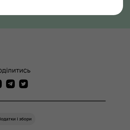
оділитись
одатки і збори