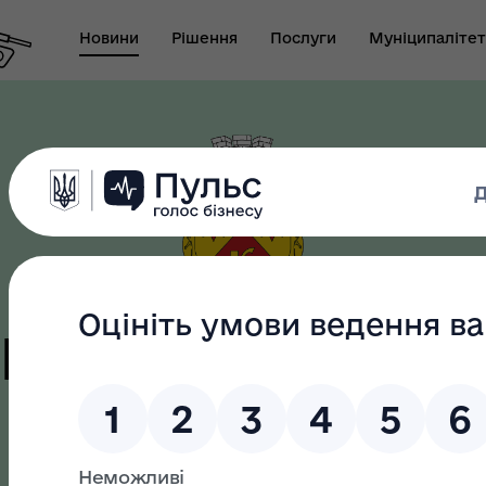
Новини
Рішення
Послуги
Муніципалітет
т виконуючого
новаження міського
Безбар"єрність
ови-секретаря міської
ди
цька терито
громада