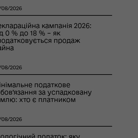
/08/2026
клараційна кампанія 2026:
д 0 % до 18 % – як
податковується продаж
айна
/08/2026
інімальне податкове
бов’язання за успадковану
емлю: хто є платником
/08/2026
ологічний податок: яку