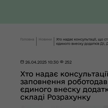
Ти 
Уповноважений Верховної
про
Ради України з прав людини
здо
Головна
Новини
Хто надає консультації, що 
єдиного внеску додатків Д1, Д
26.04.2025 10:30
252
Хто надає консультаці
заповнення роботода
Регіональне представництво
єдиного внеску додаткі
Уповноваженого Верховної
Мар
складі Розрахунку
Ради України з прав людини у
мен
Полтавській області