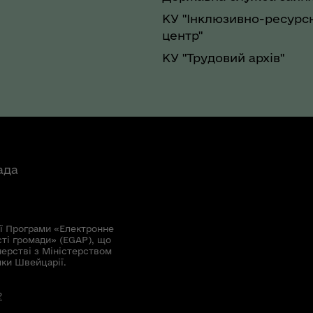
КУ "Інклюзивно-ресурс
центр"
КУ "Трудовий архів"
ада
ї Програми «Електронне
сті громади» (EGAP), що
нерстві з Міністерством
мки Швейцарії.
?