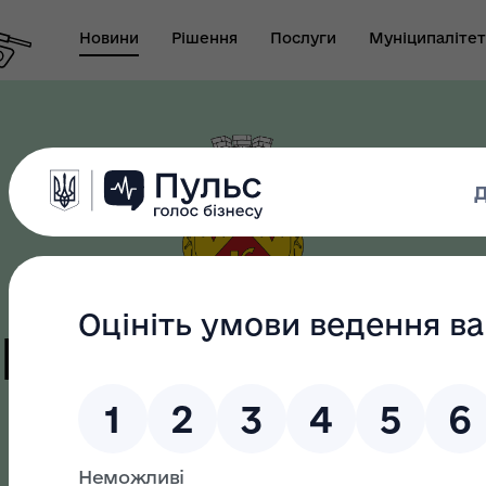
Новини
Рішення
Послуги
Муніципалітет
т виконуючого
новаження міського
Безбар"єрність
ови-секретаря міської
ди
цька терито
громада
як? Всеукраїнська
грама ментального