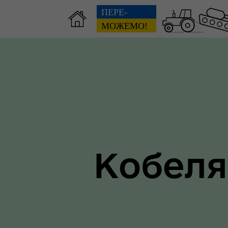
Зві
пов
Громадянам
гол
ра
Кобеля
Ти 
Уповноважений Верховної
про