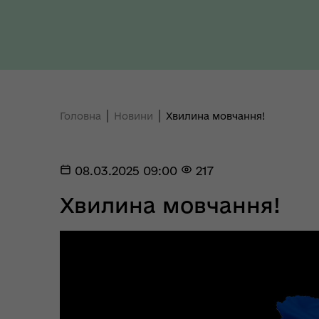
Ради України з прав людини
здо
Головна
Новини
Хвилина мовчання!
Регіональне представництво
Уповноваженого Верховної
Мар
Ради України з прав людини у
мен
08.03.2025 09:00
217
Полтавській області
Хвилина мовчання!
Цен