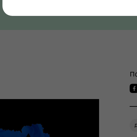
Полтавська область, Полтавський район
ров"я
шрути послуг з
тального здоров'я
П
Д
тр життєстійкості