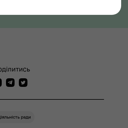
оділитись
іяльність ради