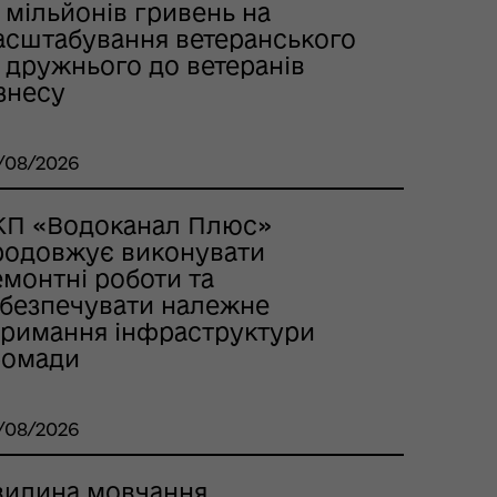
 мільйонів гривень на
асштабування ветеранського
 дружнього до ветеранів
знесу
/08/2026
КП «Водоканал Плюс»
родовжує виконувати
емонтні роботи та
абезпечувати належне
тримання інфраструктури
ромади
/08/2026
вилина мовчання