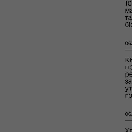
10
ань поводження з
ськовополоненими
м
ШППВ)
та
бі
06
К
п
р
з
у
г
06
Х