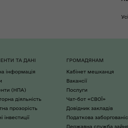
Ус
ЕНТИ ТА ДАНІ
ГРОМАДЯНАМ
на інформація
Кабінет мешканця
и
Вакансії
нти (НПА)
Послуги
торна діяльність
Чат-бот «СВОЇ»
на прозорість
Довідник закладів
і інвестиції
Податкова заборгованіс
Державна служба зайня