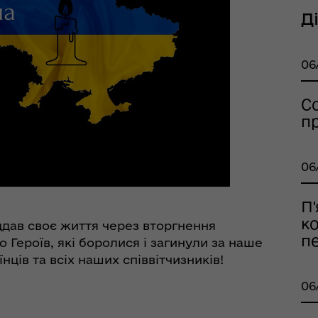
еляцької громади
Д
06
С
п
оплатна правнича
06
помога
П'
к
ддав своє життя через вторгнення
п
о Героїв, які боролися і загинули за наше
нців та всіх наших співвітчизників!
06
рдинаційний штаб з