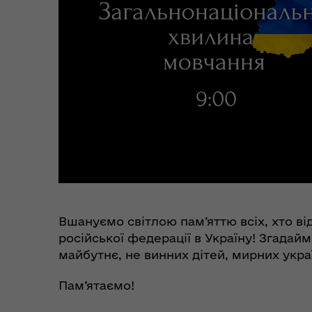
єВідновлення
Коб
Пункти незламності та
Без
укриття
до
Вшануємо світлою пам’яттю всіх, хто ві
російської федерації в Україну! Згадайм
майбутнє, не винних дітей, мирних украї
Пам’ятаємо!
Коо
Дії населення при