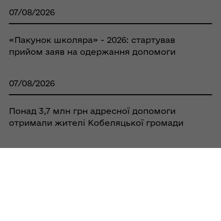
07/08/2026
«Пакунок школяра» - 2026: стартував
прийом заяв на одержання допомоги
07/08/2026
Понад 3,7 млн грн адресної допомоги
отримали жителі Кобеляцької громади
07/08/2026
Оголошення про проведення конкурсів
на посади директорів закладів загальної
середньої освіти