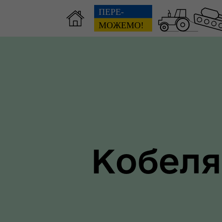
Зві
пов
Громадянам
гол
Кобеля
ра