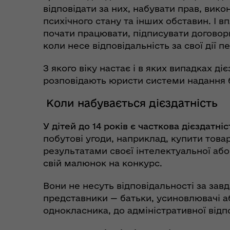
єВідновлення
відповідати за них, набувати прав, викон
Коб
психічного стану та інших обставин. І 
почати працювати, підписувати договор
коли несе відповідальність за свої дії 
З якого віку настає і в яких випадках д
розповідають юристи системи надання 
Коли набувається дієздатність
У дітей до 14 років є часткова дієздатніс
побутові угоди, наприклад, купити товар
результатами своєї інтелектуальної або
свій малюнок на конкурс.
Пункти незламності та
Без
Вони не несуть відповідальності за завд
укриття
до
представники — батьки, усиновлювачі а
однокласника, до адміністративної відп