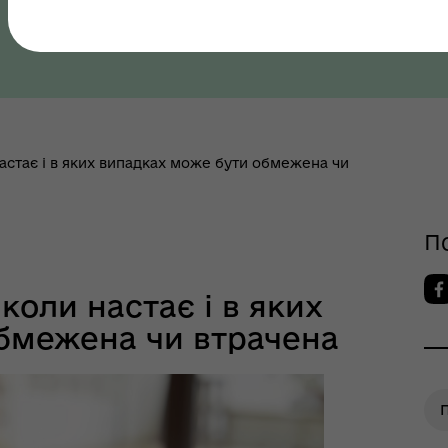
Полтавська область, Полтавський район
настає і в яких випадках може бути обмежена чи
як? Всеукраїнська
Служба у справах дітей
грама ментального
апарату ВК Кобеляцької
ров"я
міської ради
П
 коли настає і в яких
бмежена чи втрачена