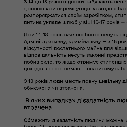
З 14 до 18 років підлітки набувають непо
здійснювати окремі угоди за згодою бать
розпоряджатися своїм заробітком, сти
дитина укладе шлюб у віці 16-17 років —
Діти 14-18 років вже особисто несуть від
Адміністративну, кримінальну — з 16 рокі
відсутності достатнього майна для відш
відповідальність несуть законні предст
побив скло, то якщо отримує стипендію
доходів в нього немає — платитимуть ба
Коо
Дії населення при
пит
небезпечних подіях та
З 18 років люди мають повну цивільну д
вій
надзвичайних ситуаціях
(К
обмежена чи втрачена.
В яких випадках дієздатність л
втрачена
Обмежити дієздатність людини можна, я
ігрову) і через цю залежність виникают