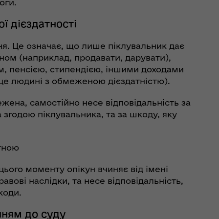
оги.
ї дієздатності
я. Це означає, що лише піклувальник дає
ном (наприклад, продавати, дарувати),
м, пенсією, стипендією, іншими доходами
це людині з обмеженою дієздатністю).
ежена, самостійно несе відповідальність за
згодою піклувальника, та за шкоду, яку
тною
цього моменту опікун вчиняє від імені
равові наслідки, та несе відповідальність,
коди.
нням до суду