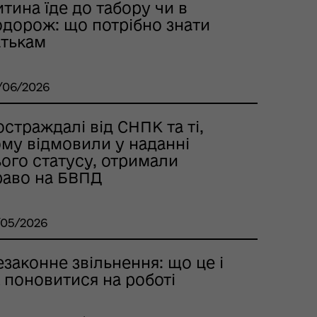
тина їде до табору чи в
одорож: що потрібно знати
атькам
/06/2026
страждалі від СНПК та ті,
ому відмовили у наданні
ого статусу, отримали
раво на БВПД
/05/2026
законне звільнення: що це і
 поновитися на роботі