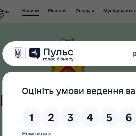
Новини
Рішення
Послуги
Муніципалітет
т виконуючого
новаження міського
Безбар"єрність
ови-секретаря міської
цька терито
ди
громада