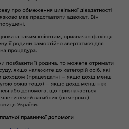
раву про обмеження цивільної дієздатності
’язково має представляти адвокат. Він
порушені.
двоката таким клієнтам, призначає фахівця
ну її родини самостійно звертатися для
ьна процедура.
и позбавити її родича,
то можете отримати
уду, якщо належите до категорій осіб, які
м доходом (працездатні — якщо дохід менш
слугою років тощо) — якщо дохід менш ніж
енсія або допомога, що призначається
Д, члени сімей загиблих (померлих)
исниць України.
оплатної правничої допомоги