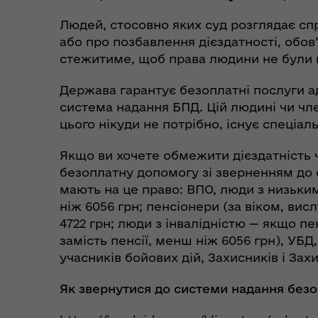
Людей, стосовно яких суд розглядає сп
або про позбавлення дієздатності, обов
стежитиме, щоб права людини не були 
Держава гарантує безоплатні послуги а
система надання БПД. Цій людині чи чле
цього нікуди не потрібно, існує спеціал
Якщо ви хочете обмежити дієздатність ч
безоплатну допомогу зі зверненням до с
мають на це право: ВПО, люди з низьки
ніж 6056 грн; пенсіонери (за віком, ви
4722 грн; люди з інвалідністю — якщо п
замість пенсії, менш ніж 6056 грн), УБ
учасників бойових дій, Захисників і Зах
Як звернутися до системи надання без