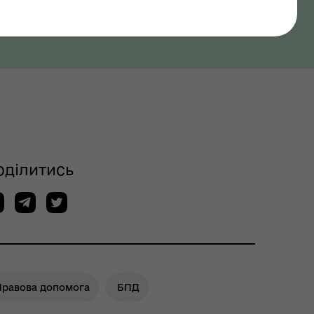
оділитись
Правова допомога
БПД