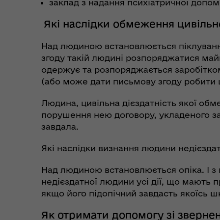
заклад з надання психіатричної допом
Які наслідки обмеження цивільно
Над людиною встановлюється піклуванн
згоду такій людині розпоряджатися май
одержує та розпоряджається заробітко
(або може дати письмову згоду робити 
Людина, цивільна дієздатність якої обм
порушення нею договору, укладеного за 
завдала.
Які наслідки визнання людини недієзда
Над людиною встановлюється опіка. І з 
недієздатної людини усі дії, що мають п
якщо його підопічний завдасть якоїсь ш
Як отримати допомогу зі зверне