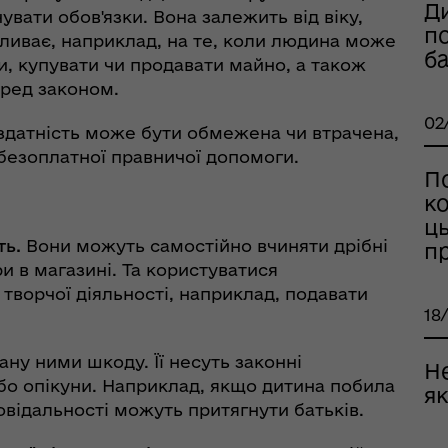
Ди
увати обов'язки. Вона залежить від віку,
еляцької громади
п
впливає, наприклад, на те, коли людина може
б
и, купувати чи продавати майно, а також
перед законом.
02
ієздатність може бути обмежена чи втрачена,
безоплатної правничої допомоги.
По
к
ць
ть.
Вони можуть самостійно вчиняти дрібні
п
и в магазині. Та користуватися
 творчої діяльності, наприклад, подавати
18
оплатна правнича
ану ними шкоду. Її несуть законні
Не
помога
бо опікуни. Наприклад, якщо дитина побила
як
овідальності можуть притягнути батьків.