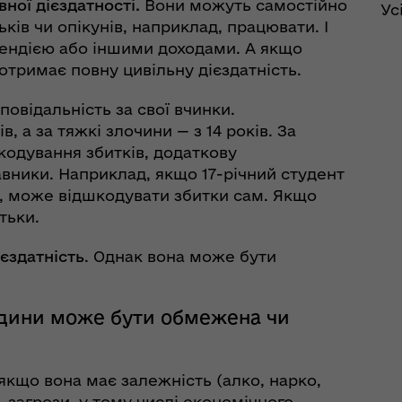
вної дієздатності.
Вони можуть самостійно
Ус
ків чи опікунів, наприклад, працювати. І
пендією або іншими доходами. А якщо
 отримає повну цивільну дієздатність.
повідальність за свої вчинки.
в, а за тяжкі злочини — з 14 років. За
кодування збитків, додаткову
авники. Наприклад, якщо 17-річний студент
, може відшкодувати збитки сам. Якщо
тьки.
рдинаційний штаб з
ань поводження з
ієздатність
. Однак вона може бути
ськовополоненими
ШППВ)
юдини може бути обмежена чи
кщо вона має залежність (алко, нарко,
ь загрози, у тому числі економічного