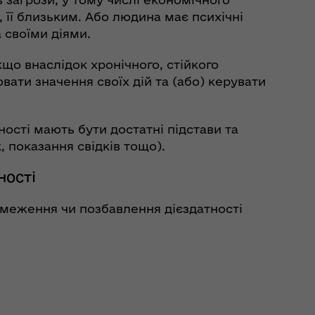
, її близьким. Або людина має психічні
 своїми діями.
що внаслідок хронічного, стійкого
вати значення своїх дій та (або) керувати
ості мають бути достатні підстави та
 показання свідків тощо).
ності
обмеження чи позбавлення дієздатності