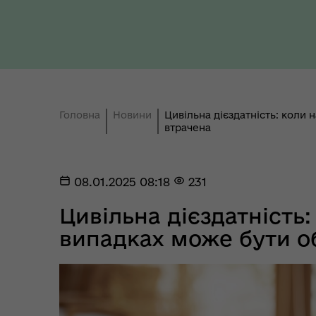
Головна
Новини
Цивільна дієздатність: коли 
Ти 
Уповноважений Верховної
втрачена
про
Ради України з прав людини
здо
08.01.2025 08:18
231
Цивільна дієздатність:
випадках може бути о