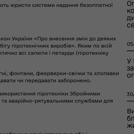
О
юють юристи системи надання безоплатної
к
ди
се
акон України «Про внесення змін до деяких
05
бігу піротехнічних виробів». Яким по всій
тично всі салюти і петарди (піротехніку
У
оплатна правнича
з
помога
ні, фонтани, феєрверки-свічки та хлопавки
о
родавати чи передавати заборонено.
використання піротехніки Збройними
30
ю та аварійно-рятувальними службами для
В
б
ж