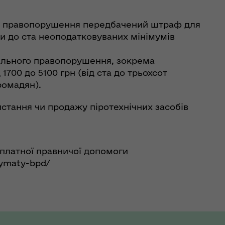
го правопорушення передбачений штраф для
сяти до ста неоподатковуваних мінімумів
інального правопорушення, зокрема
 1700 до 5100 грн (від ста до трьохсот
ромадян).
стання чи продажу піротехнічних засобів
платної правничої допомоги
rymaty-bpd/