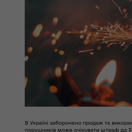
Уповноваженого Верховної
Мар
Ради України з прав людини у
мен
Полтавській області
Цен
єВідновлення
Коб
В Україні заборонено продаж та викорис
порушників може очікувати штраф до 34