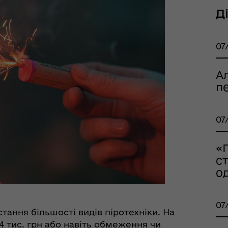
шрути послуг з
Д
тального здоров'я
07
А
пе
07
«
с
тр життєстійкості
о
еляцької громади
07
тання більшості видів піротехніки. На
 тис. грн або навіть обмеження чи