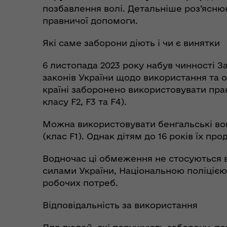
позбавлення волі. Детальніше роз’ясн
правничої допомоги.
Які саме заборони діють і чи є винятки
6 листопада 2023 року набув чинності З
законів України щодо використання та о
країні заборонено використовувати прак
класу F2, F3 та F4).
Пункти незламності та
Без
укриття
до
Можна використовувати бенгальські вог
(клас F1). Однак дітям до 16 років їх п
Водночас ці обмеження не стосуються 
силами України, Національною поліціє
робочих потреб.
Відповідальність за використання