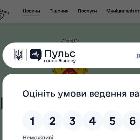
Новини
Рішення
Послуги
Муніципалітет
т виконуючого
новаження міського
Безбар"єрність
ови-секретаря міської
ди
цька терито
громада