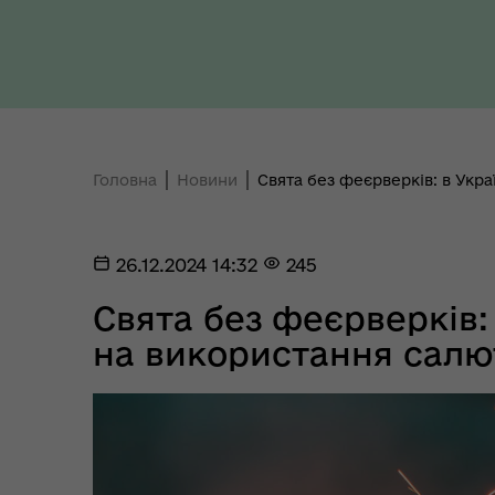
Ти 
Уповноважений Верховної
про
Ради України з прав людини
здо
Головна
Новини
Свята без феєрверків: в Укра
26.12.2024 14:32
245
Свята без феєрверків: 
на використання салю
Регіональне представництво