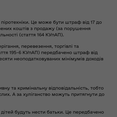
піротехніки. Це може бути штраф від 17 до
ручених коштів з продажу (за порушення
ьності (стаття 164 КУпАП).
ігання, перевезення, торгівлі та
таття 195-6 КУпАП) передбачено штраф від
тдесяти неоподатковуваних мінімумів доходів
тивну та кримінальну відповідальність, тобто
слих. А за хуліганство можуть притягнути до
ї дітей будуть нести батьки. Це передбачено