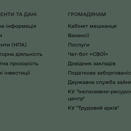
ЕНТИ ТА ДАНІ
ГРОМАДЯНАМ
на інформація
Кабінет мешканця
и
Вакансії
нти (НПА)
Послуги
торна діяльність
Чат-бот «СВОЇ»
на прозорість
Довідник закладів
і інвестиції
Податкова заборгованіс
Державна служба зайня
КУ "Інклюзивно-ресурс
центр"
КУ "Трудовий архів"