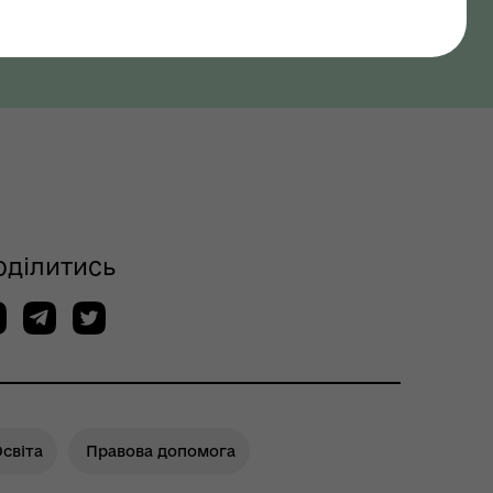
оділитись
світа
Правова допомога