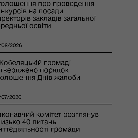
голошення про проведення
онкурсів на посади
ректорів закладів загальної
редньої освіти
/08/2026
 Кобеляцькій громаді
атверджено порядок
голошення Днів жалоби
/07/2026
иконавчий комітет розглянув
лизько 40 питань
иттєдіяльності громади