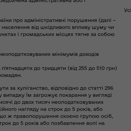
редбачена адміністративна або і
Ус
рдинаційний штаб з
країни про адміністративні порушення (далі –
ань поводження з
 населення від шкідливого впливу шуму чи
ськовополоненими
нктах і громадських місцях тягне за собою
ШППВ)
и неоподатковуваних мінімумів доходів
п'ятнадцяти до тридцяти (від 255 до 510 грн)
ромадян.
и за хуліганство, відповідно до статті 296
 випадку їм загрожує покарання у вигляді
 тисячі до двох тисяч неоподатковуваних
йного нагляду на строк до 5 років, або
кщо ж правопорушення скоєно групою осіб,
рок до 5 років або позбавлення волі на