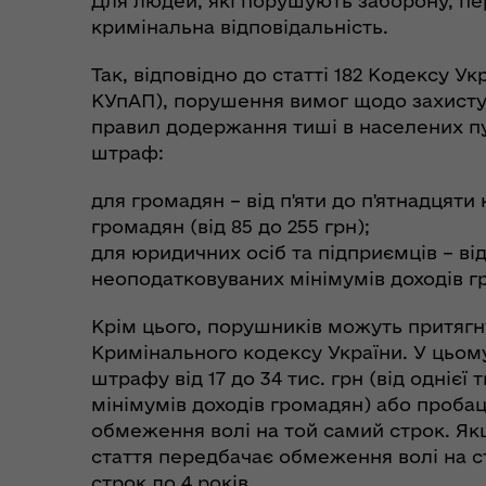
Для людей, які порушують заборону, пе
кримінальна відповідальність.
Коо
Так, відповідно до статті 182 Кодексу У
Дії населення при
пит
небезпечних подіях та
КУпАП), порушення вимог щодо захисту
вій
надзвичайних ситуаціях
правил додержання тиші в населених пу
(К
штраф:
для громадян – від п'яти до п'ятнадцят
громадян (від 85 до 255 грн);
для юридичних осіб та підприємців – від 
неоподатковуваних мінімумів доходів г
Крім цього, порушників можуть притягнут
Кримінального кодексу України. У цьому
штрафу від 17 до 34 тис. грн (від однієї
мінімумів доходів громадян) або пробаці
обмеження волі на той самий строк. Я
стаття передбачає обмеження волі на ст
строк до 4 років.