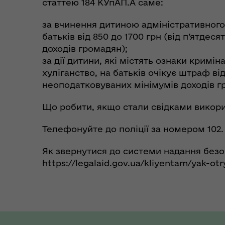
статтею 184 КУпАП.А саме:
за вчинення дитиною адміністративно
батьків від 850 до 1700 грн (від п’ятде
доходів громадян);
за дії дитини, які містять ознаки крим
хуліганство, на батьків очікує штраф від
неоподатковуваних мінімумів доходів г
Що робити, якщо стали свідками викори
Телефонуйте до поліції за номером 102.
Як звернутися до системи надання безо
https://legalaid.gov.ua/kliyentam/yak-ot