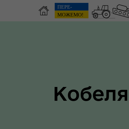
Зві
пов
Громадянам
гол
ра
Кобеля