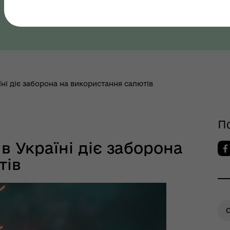
Полтавська область, Полтавський район
як? Всеукраїнська
Служба у справах дітей
грама ментального
апарату ВК Кобеляцької
ров"я
міської ради
їні діє заборона на використання салютів
П
в Україні діє заборона
тів
О