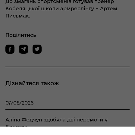
До змагань спортсменів готував тренер
Кобеляцької школи армреслінгу – Артем
Письмак.
Поділитись
Дізнайтеся також
07/08/2026
Аліна Федчун здобула дві перемоги у
Болгарії