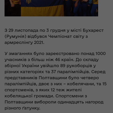
З 29 листопада по 3 грудня у місті Бухарест
(Румунія) відбувся Чемпіонат світу з
армреслінгу 2021.
У змаганнях було зареєстровано понад 1000
учасників з більш ніж 46 країн. До складу
збірної України увійшло 89 рукоборців у
різних категоріях та 37 паралімпійців. Серед
представників Полтавщини було четверо
паралімпійців, двоє з них – кобелячани, та 15
спортсменів, з яких 12 теж жителі
кобеляцької громади. Спортсмени з
Полтавщини вибороли одинадцять нагород
різного ґатунку.