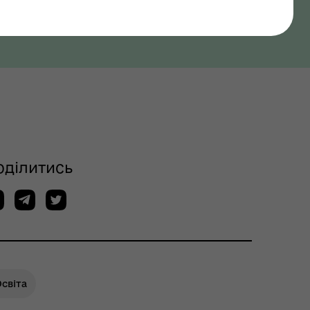
оділитись
світа