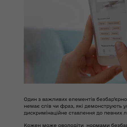
Цен
єВідновлення
Коб
Пункти незламності та
Без
Один з важливих елементів безбар’єрнос
укриття
до
немає слів чи фраз, які демонструють 
дискримінаційне ставлення до певних л
Кожен може оволодіти нормами безбар