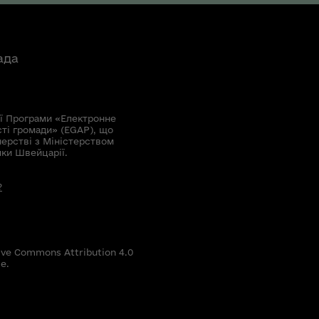
ада
ї Програми «Електронне
сті громади» (EGAP), що
нерстві з Міністерством
мки Швейцарії.
?
ive Commons Attribution 4.0
е.