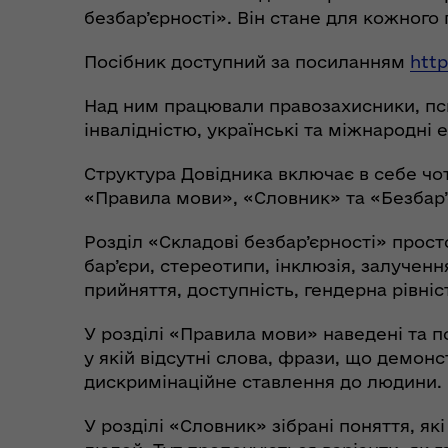
безбар’єрності». Він стане для кожного
Посібник доступний за посиланням
http
Над ним працювали правозахисники, псих
Коо
Дії населення при
інвалідністю, українські та міжнародні 
пит
небезпечних подіях та
вій
надзвичайних ситуаціях
Структура Довідника включає в себе чот
(К
«Правила мови», «Словник» та «Безбар
Розділ «Складові безбар’єрності» прос
бар’єри, стереотипи, інклюзія, залученн
прийняття, доступність, гендерна рівні
У розділі «Правила мови» наведені та п
у якій відсутні слова, фрази, що демо
дискримінаційне ставлення до людини.
У розділі «Словник» зібрані поняття, я