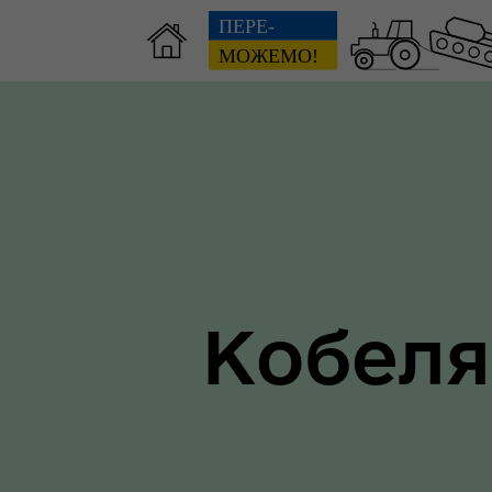
Зві
пов
Громадянам
гол
ра
Кобеля