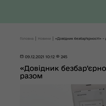
Ти 
Уповноважений Верховної
про
Ради України з прав людини
здо
Головна
Новини
«Довідник безбар’єрності» –
09.12.2021 10:12
245
Регіональне представництво
Уповноваженого Верховної
Мар
«Довідник безбар’єрно
Ради України з прав людини у
мен
Полтавській області
разом