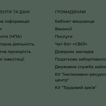
ЕНТИ ТА ДАНІ
ГРОМАДЯНАМ
на інформація
Кабінет мешканця
и
Вакансії
нти (НПА)
Послуги
торна діяльність
Чат-бот «СВОЇ»
на прозорість
Довідник закладів
і інвестиції
Податкова заборгованіс
Державна служба зайня
КУ "Інклюзивно-ресурс
центр"
КУ "Трудовий архів"