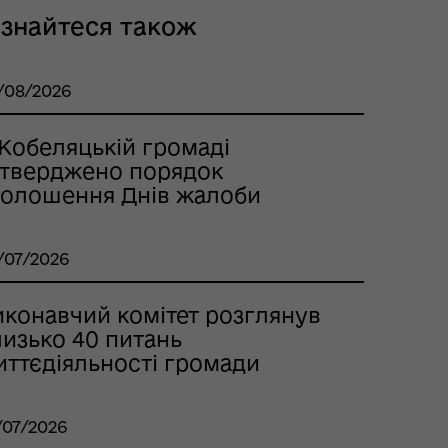
ізнайтеся також
/08/2026
 Кобеляцькій громаді
атверджено порядок
голошення Днів жалоби
/07/2026
иконавчий комітет розглянув
лизько 40 питань
иттєдіяльності громади
/07/2026