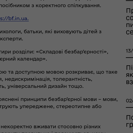
 посібником з коректного спілкування.
П
со
s://bf.in.ua.
пи
се
ологи, батьки, які виховують дітей з
рдинаційний штаб з
експерти.
ань поводження з
ськовополоненими
13
ири розділи: «Складові безбар’єрності»,
ШППВ)
’єрний календар».
П
тою та доступною мовою розкриває, що таке
я
я, недискримінація, толерантність,
вз
сть, універсальний дизайн тощо.
ояснені принципи безбар’єрної мови – мови,
02
нструють упереджене, стереотипне або
П
г
кі некоректно вживати стосовно різних