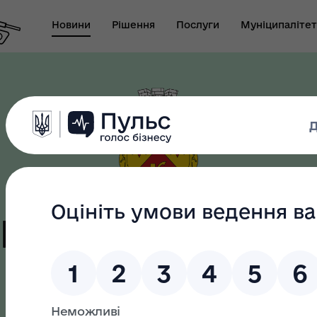
Новини
Рішення
Послуги
Муніципалітет
т виконуючого
новаження міського
Безбар"єрність
ови-секретаря міської
ди
цька терито
громада