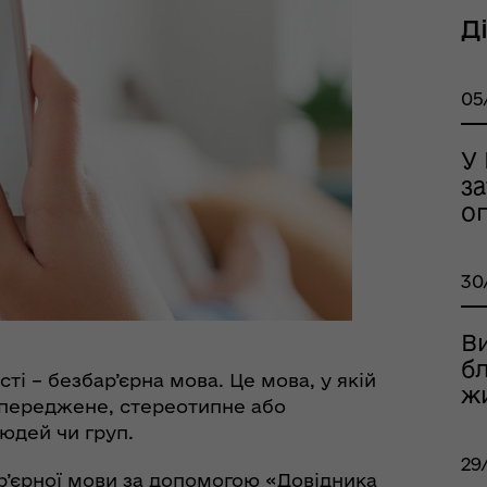
Д
тр життєстійкості
05
еляцької громади
У
з
о
30
В
оплатна правнича
б
ті – безбар’єрна мова. Це мова, у якій
помога
ж
упереджене, стереотипне або
юдей чи груп.
29
’єрної мови за допомогою «Довідника