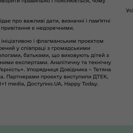
говорити правильно і пояснюється, чому
Ус
ає про важливі дати, визначні і пам’ятні
ли привітання є недоречними.
є ініціативою і флагманським проєктом
рений у співпраці з громадськими
ологами, батьками, що виховують дітей з
дними експертами. Аналітичну та технічну
’єрність». Упорядниця Довідника – Тетяна
ва. Партнерами проєкту виступили ДТЕК,
 1+1 media, Доступно.UA, Happy Today.