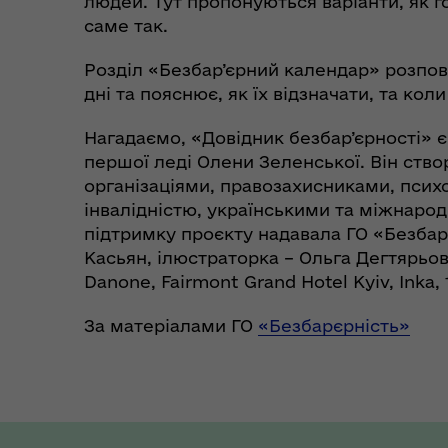
людей. Тут пропонуються варіанти, як 
саме так.
Розділ «Безбар’єрний календар» розповід
дні та пояснює, як їх відзначати, та ко
Нагадаємо, «Довідник безбар’єрності» 
першої леді Олени Зеленської. Він ство
організаціями, правозахисниками, псих
інвалідністю, українськими та міжнаро
підтримку проєкту надавала ГО «Безбар
Касьян, ілюстраторка – Ольга Дегтярьо
Danone, Fairmont Grand Hotel Kyiv, Inka,
За матеріалами ГО
«Безбарєрність»