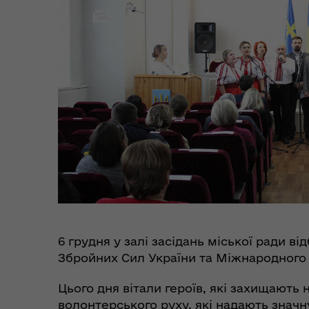
Цен
єВідновлення
Коб
6 грудня у залі засідань міської ради ві
Збройних Сил України та Міжнародного 
Цього дня вітали героїв, які захищають
Пункти незламності та
Без
волонтерського руху, які надають знач
укриття
до