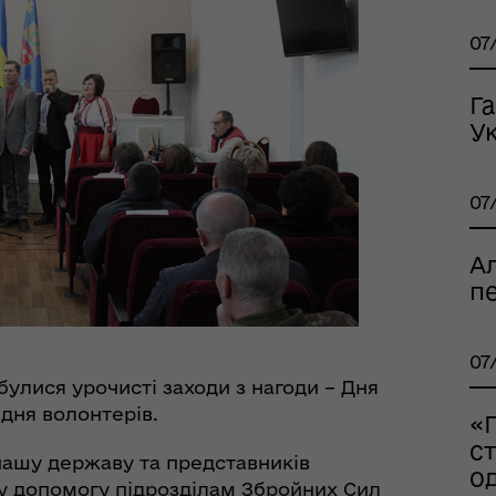
07
Г
Ук
тр життєстійкості
еляцької громади
07
А
пе
07
дбулися урочисті заходи з нагоди – Дня
дня волонтерів.
«
с
 нашу державу та представників
о
оплатна правнича
ну допомогу підрозділам Збройних Сил
помога