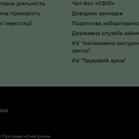
торна діяльність
Чат-бот «СВОЇ»
на прозорість
Довідник закладів
і інвестиції
Податкова заборгованіс
Державна служба зайня
КУ "Інклюзивно-ресурс
центр"
КУ "Трудовий архів"
ада
ї Програми «Електронне