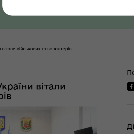
Полтавська область, Полтавський район
як? Всеукраїнська
Служба у справах дітей
грама ментального
апарату ВК Кобеляцької
ров"я
міської ради
 вітали військових та волонтерів
П
країни вітали
рів
шрути послуг з
тального здоров'я
Д