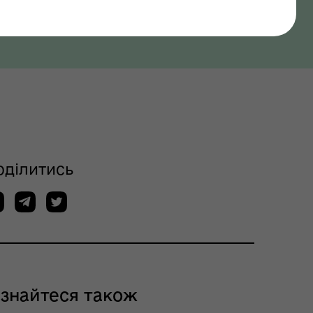
оділитись
ізнайтеся також