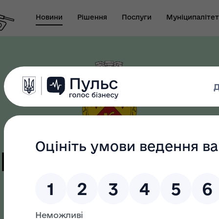
Новини
Рішення
Послуги
Муніципалітет
т виконуючого
новаження міського
Безбар"єрність
ови-секретаря міської
ди
цька терито
громада