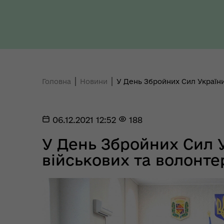
Ти 
Уповноважений Верховної
про
Ради України з прав людини
здо
Головна
Новини
У День Збройних Сил України
06.12.2021 12:52
188
У День Збройних Сил У
Регіональне представництво
військових та волонте
Уповноваженого Верховної
Мар
Ради України з прав людини у
мен
Полтавській області