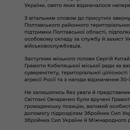
України, свято яких відзначалося напере
З вітальним словом до присутніх зверну
Полтавського районного територіальног
підтримки Полтавської області, підпол
особовому складу за службу й захист Ук
військовослужбовців.
Заступник міського голови Сергій Китай
Грамоти Кобеляцької міської ради за ва
Коо
Дії населення при
суверенітету, територіальної цілісності
пит
небезпечних подіях та
агресії Росії та з нагоди відзначення 30
вій
надзвичайних ситуаціях
(К
Не залишились без уваги й представники
Світлані Овчаренко були вручені Грамот
громадянську позицію, вагомий особист
допомогу підрозділам Збройних Сил Укра
Збройних Сил України й Міжнародного 