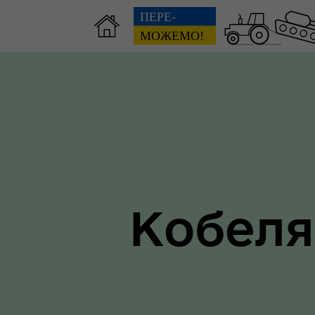
Зві
пов
Громадянам
гол
ра
Кобеля