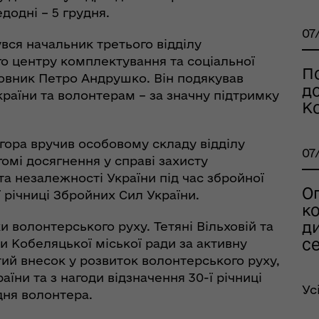
додні – 5 грудня.
07
вся начальник третього відділу
о центру комплектування та соціальної
По
ковник Петро Андрушко. Він подякував
д
раїни та волонтерам – за значну підтримку
К
гора вручив особовому складу відділу
07
гомі досягнення у справі захисту
рдинаційний штаб з
 та незалежності України під час збройної
ань поводження з
О
-ї річниці Збройних Сил України.
ськовополоненими
к
ШППВ)
ди
 волонтерського руху. Тетяні Вільховій та
се
и Кобеляцької міської ради за активну
ий внесок у розвиток волонтерського руху,
їни та з нагоди відзначення 30-ї річниці
Ус
дня волонтера.