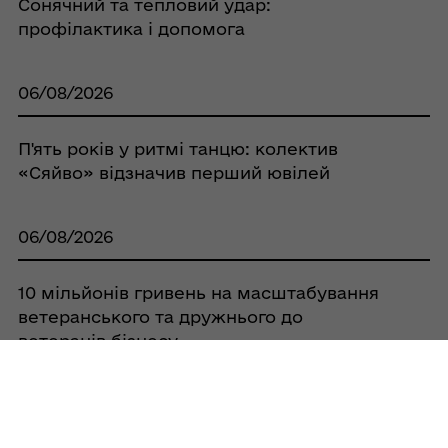
Сонячний та тепловий удар:
профілактика і допомога
06/08/2026
П'ять років у ритмі танцю: колектив
«Сяйво» відзначив перший ювілей
06/08/2026
10 мільйонів гривень на масштабування
ветеранського та дружнього до
ветеранів бізнесу
06/08/2026