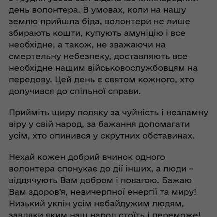
день волонтера. В умовах, коли на нашу
землю прийшла біда, волонтери не лише
збирають кошти, купують амуніцію і все
необхідне, а також, не зважаючи на
смертельну небезпеку, доставляють все
необхідне нашим військовослужбовцям на
передову. Цей день є святом кожного, хто
долучився до спільної справи.
Прийміть щиру подяку за чуйність і незламну
віру у свій народ, за бажання допомагати
усім, хто опинився у скрутних обставинах.
Нехай кожен добрий вчинок одного
волонтера спонукає до дії інших, а люди –
віддячують Вам добром і повагою. Бажаю
Вам здоров’я, невичерпної енергії та миру!
Низький уклін усім небайдужим людям,
завдяки яким наш народ стоїть і переможе!