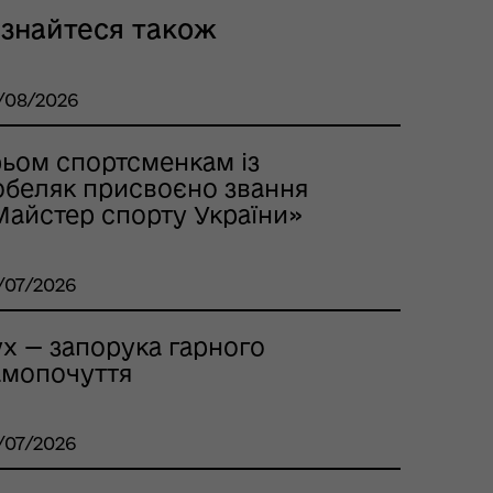
ізнайтеся також
/08/2026
рьом спортсменкам із
обеляк присвоєно звання
Майстер спорту України»
/07/2026
ух — запорука гарного
амопочуття
/07/2026