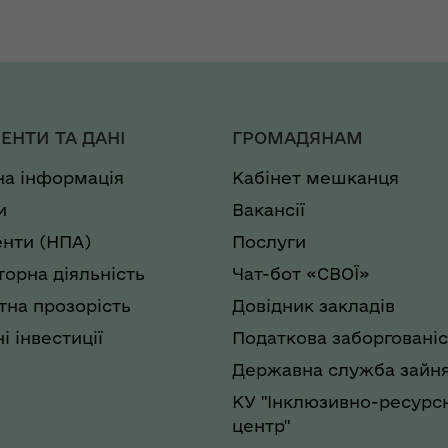
ЕНТИ ТА ДАНІ
ГРОМАДЯНАМ
на інформація
Кабінет мешканця
и
Вакансії
нти (НПА)
Послуги
торна діяльність
Чат-бот «СВОЇ»
на прозорість
Довідник закладів
і інвестиції
Податкова заборгованіс
Державна служба зайня
КУ "Інклюзивно-ресурс
центр"