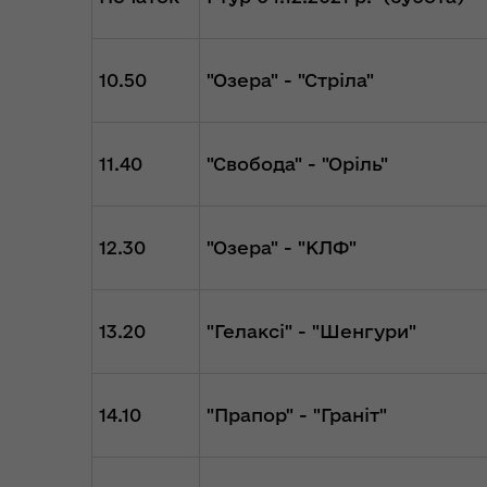
10.50
"Озера" - "Стріла"
11.40
"
Свобода
" - "Оріль"
Коо
Дії населення при
пит
небезпечних подіях та
вій
надзвичайних ситуаціях
(К
12.30
"Озера" - "
КЛФ
"
13.20
"
Гелаксі
"
- "Шенгури"
14.10
"Прапор" - "Граніт"