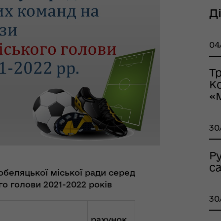
Д
04
тр життєстійкості
еляцької громади
Т
К
«
30
Р
с
обеляцької міської ради серед
оплатна правнича
о голови 2021-2022 років
помога
30
рахунок