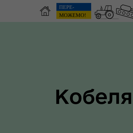
Зві
пов
Громадянам
гол
ра
Кобеля