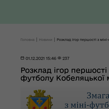
Ти 
Уповноважений Верховної
про
Ради України з прав людини
здо
Головна
Новини
Розклад ігор першості з міні
01.12.2021 15:46
237
Регіональне представництво
Розклад ігор першості 
Уповноваженого Верховної
Мар
Ради України з прав людини у
мен
футболу Кобеляцької 
Полтавській області