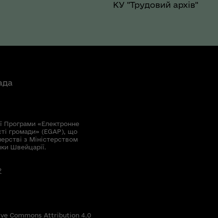
КУ "Трудовий архів"
ада
ї Програми «Електронне
сті громади» (EGAP), що
нерстві з Міністерством
мки Швейцарії.
?
ive Commons Attribution 4.0