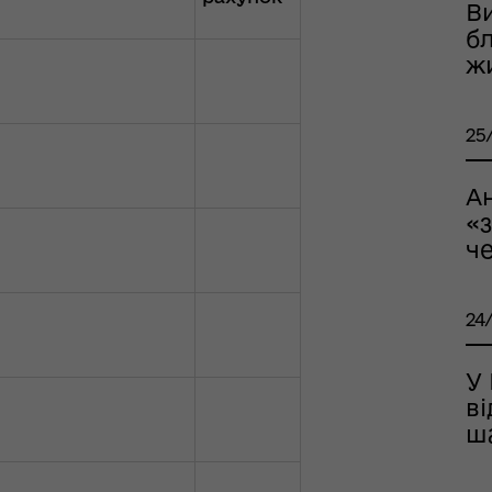
В
б
ж
25
рдинаційний штаб з
ань поводження з
А
ськовополоненими
«
ШППВ)
че
24
У
ві
ш