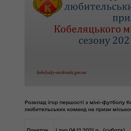
Цен
єВідновлення
Коб
Розклад ігор першості з міні-футболу К
Пункти незламності та
Без
любительських команд на призи міськог
укриття
до
Початок
І тур 04.12.2021 р. (субота)