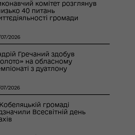
иконавчий комітет розглянув
лизько 40 питань
иттєдіяльності громади
/07/2026
ндрій Гречаний здобув
золото» на обласному
мпіонаті з дуатлону
/07/2026
 Кобеляцькій громаді
дзначили Всесвітній день
ахів