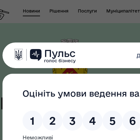
Новини
Рішення
Послуги
Муніципалітет
т виконуючого
новаження міського
Безбар"єрність
ови-секретаря міської
ди
цька терито
громада