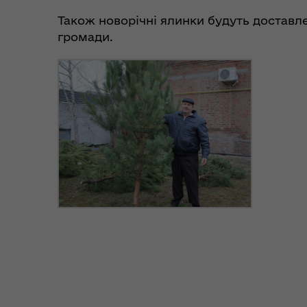
вій
надзвичайних ситуаціях
(К
Також новорічні ялинки будуть доставле
громади.