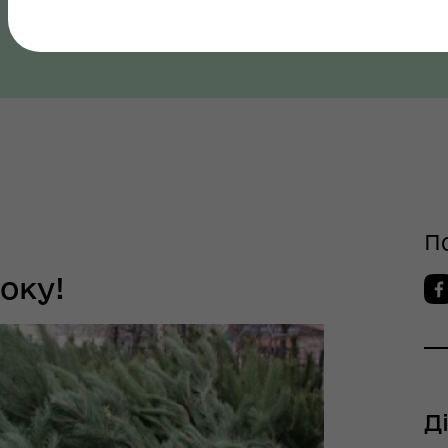
ров"я
міської ради
Полтавська область, Полтавський район
шрути послуг з
тального здоров'я
П
оку!
Д
тр життєстійкості