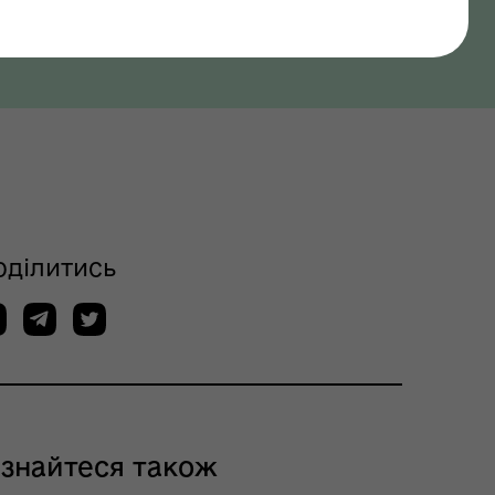
оділитись
ізнайтеся також