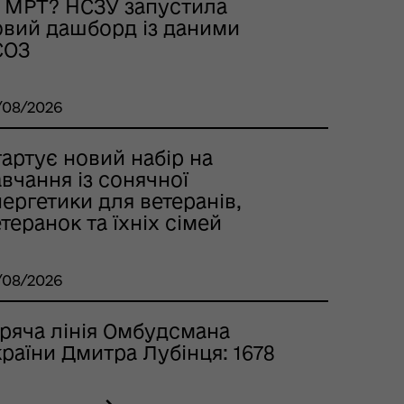
а МРТ? НСЗУ запустила
овий дашборд із даними
СОЗ
/08/2026
артує новий набір на
вчання із сонячної
ергетики для ветеранів,
теранок та їхніх сімей
/08/2026
аряча лінія Омбудсмана
раїни Дмитра Лубінця: 1678