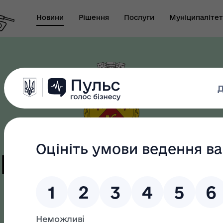
Новини
Рішення
Послуги
Муніципалітет
т виконуючого
новаження міського
Безбар"єрність
ови-секретаря міської
ди
цька терито
громада
як? Всеукраїнська
Служба у справах дітей
грама ментального
апарату ВК Кобеляцької