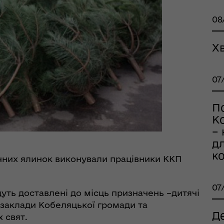
еляцької громади
08
Х
07
оплатна правнича
П
помога
Ко
–
дл
к
ічних ялинок виконували працівники ККП
07
уть доставлені до місць призначень –дитячі
 заклади Кобеляцької громади та
рдинаційний штаб з
Д
 свят.
ань поводження з