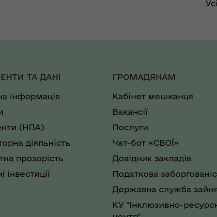
Ус
ЕНТИ ТА ДАНІ
ГРОМАДЯНАМ
на інформація
Кабінет мешканця
и
Вакансії
нти (НПА)
Послуги
торна діяльність
Чат-бот «СВОЇ»
на прозорість
Довідник закладів
і інвестиції
Податкова заборгованіс
Державна служба зайня
КУ "Інклюзивно-ресурс
центр"