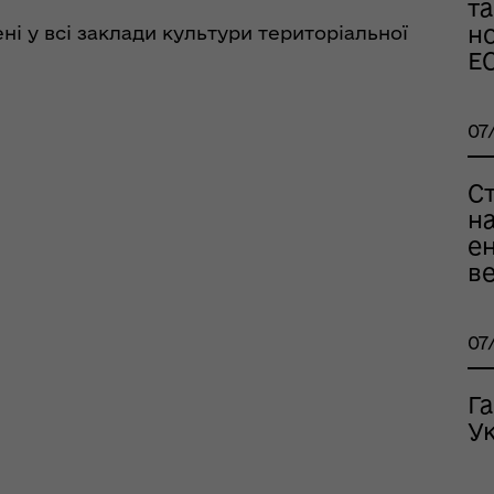
т
ськовополоненими
ШППВ)
н
ні у всі заклади культури територіальної
Е
07
Ст
на
ен
ве
07
Г
Ук