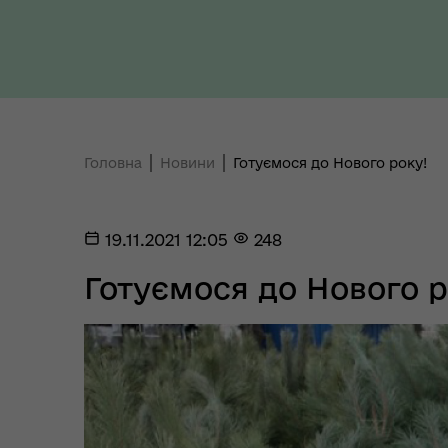
здо
Головна
Новини
Готуємося до Нового року!
Регіональне представництво
Уповноваженого Верховної
Мар
Ради України з прав людини у
мен
19.11.2021 12:05
248
Полтавській області
Готуємося до Нового р
Цен
єВідновлення