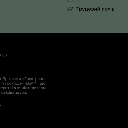
КУ "Трудовий архів"
ада
ї Програми «Електронне
сті громади» (EGAP), що
нерстві з Міністерством
мки Швейцарії.
?