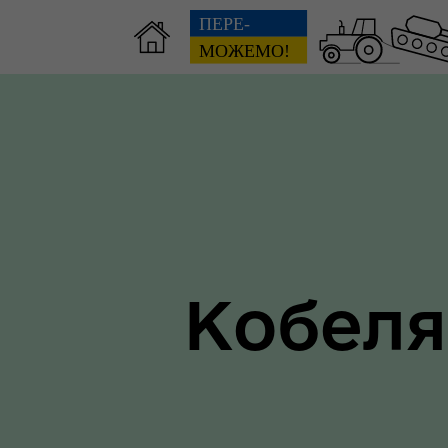
Зві
пов
Громадянам
гол
ра
Кобеля
Ти 
Уповноважений Верховної
про
Ради України з прав людини