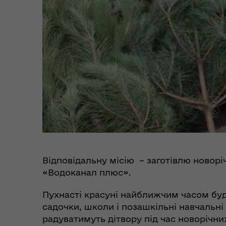
Коб
Пункти незламності та
Без
укриття
до
Відповідальну місію – заготівлю новор
«Водоканал плюс».
Пухнасті красуні найближчим часом буд
садочки, школи і позашкільні навчальні
Коо
Дії населення при
радуватимуть дітвору під час новорічних
пит
небезпечних подіях та