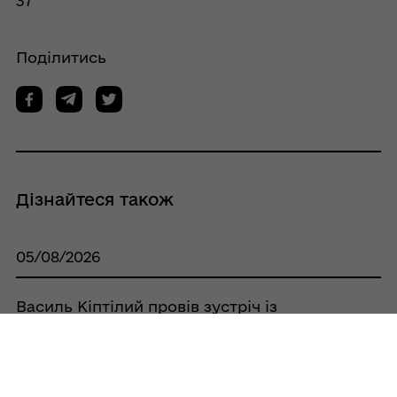
37
Поділитись
Дізнайтеся також
05/08/2026
Василь Кіптілий провів зустріч із
родинами загиблих Захисників України
30/07/2026