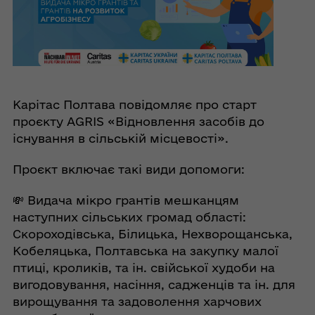
Карітас Полтава повідомляє про старт
проєкту AGRIS «Відновлення засобів до
існування в сільській місцевості».
Проєкт включає такі види допомоги:
💸 Видача мікро грантів мешканцям
наступних сільських громад області:
Скороходівська, Білицька, Нехворощанська,
Кобеляцька, Полтавська на закупку малої
птиці, кроликів, та ін. свійської худоби на
вигодовування, насіння, садженців та ін. для
вирощування та задоволення харчових