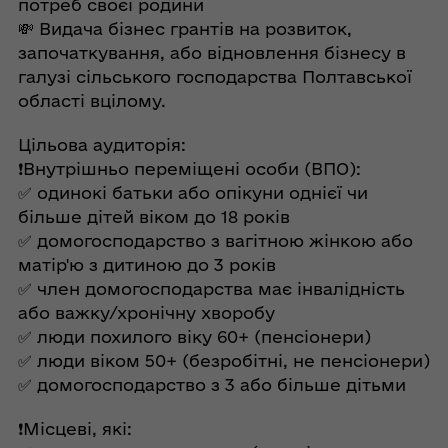
потреб своєї родини
💸 Видача бізнес грантів на розвиток,
започаткування, або відновлення бізнесу в
галузі сільського господарства Полтавської
області вцілому.
Цільова аудиторія:
❗️Внутрішньо переміщені особи (ВПО):
✅ одинокі батьки або опікуни однієї чи
більше дітей віком до 18 років
✅ домогосподарство з вагітною жінкою або
матір'ю з дитиною до 3 років
✅ член домогосподарства має інвалідність
або важку/хронічну хворобу
✅ люди похилого віку 60+ (пенсіонери)
✅ люди віком 50+ (безробітні, не пенсіонери)
✅ домогосподарство з 3 або більше дітьми
❗️Місцеві, які: