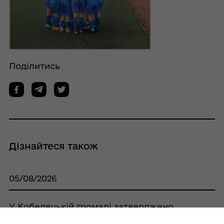
Поділитись
Дізнайтеся також
05/08/2026
У Кобеляцькій громаді затверджено
порядок оголошення Днів жалоби