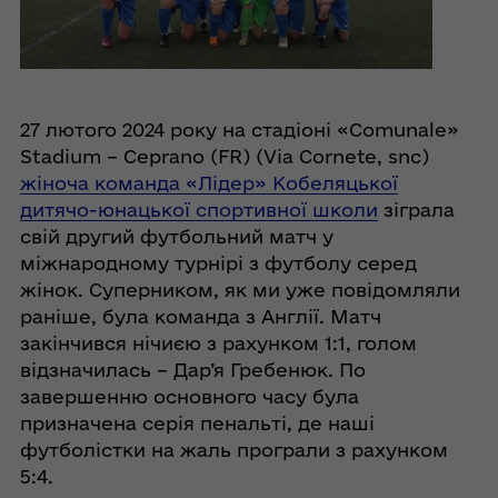
27 лютого 2024 року на стадіоні «Comunale»
Stadium – Ceprano (FR) (Via Cornete, snc)
жіноча команда «Лідер» Кобеляцької
дитячо-юнацької спортивної школи
зіграла
свій другий футбольний матч у
міжнародному турнірі з футболу серед
жінок. Суперником, як ми уже повідомляли
раніше, була команда з Англії. Матч
закінчився нічиєю з рахунком 1:1, голом
відзначилась – Дар’я Гребенюк. По
завершенню основного часу була
призначена серія пенальті, де наші
футболістки на жаль програли з рахунком
5:4.