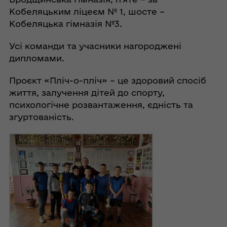
Кобеляцьким ліцеєм № 1, шосте –
Кобеляцька гімназія №3.
Усі команди та учасники нагороджені
дипломами.
Проєкт «Пліч-о-пліч» – це здоровий спосіб
життя, залучення дітей до спорту,
психологічне розвантаження, єдність та
згуртованість.