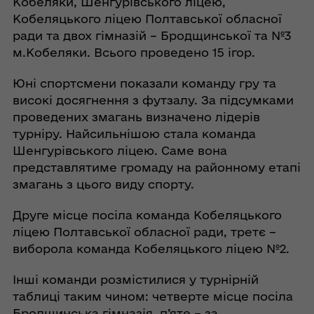
Кобеляки, Шенгурівського ліцею,
Кобеляцького ліцею Полтавської обласної
ради та двох гімназій – Бродщинської та №3
м.Кобеляки. Всього проведено 15 ігор.
Юні спортсмени показали команду гру та
високі досягнення з футзалу. За підсумками
проведених змагань визначено лідерів
турніру. Найсильнішою стала команда
Шенгурівського ліцею. Саме вона
представлятиме громаду на районному етапі
змагань з цього виду спорту.
Друге місце посіла команда Кобеляцького
ліцею Полтавської обласної ради, третє –
виборола команда Кобеляцького ліцею №2.
Інші команди розмістилися у турнірній
таблиці таким чином: четверте місце посіла
Бродщинська гімназія, п’яте – за