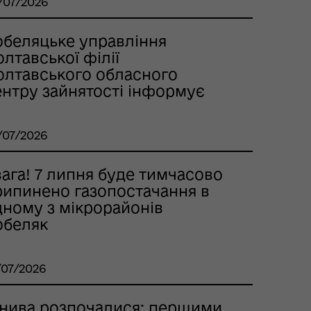
/07/2026
обеляцьке управління
лтавської філії
олтавського обласного
ентру зайнятості інформує
/07/2026
ага! 7 липня буде тимчасово
рипинено газопостачання в
дному з мікрорайонів
обеляк
/07/2026
нива розпочалися: першими