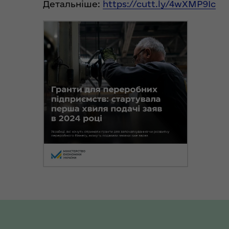
Детальніше:
https://cutt.ly/4wXMP9Ic