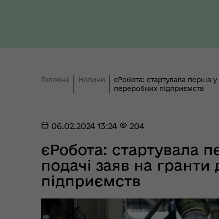
Ти 
Уповноважений Верховної
про
Ради України з прав людини
здо
Головна
Новини
єРобота: стартувала перша у 
переробних підприємств
Регіональне представництво
06.02.2024 13:24
204
Уповноваженого Верховної
Мар
Ради України з прав людини у
мен
єРобота: стартувала п
Полтавській області
подачі заяв на гранти
підприємств