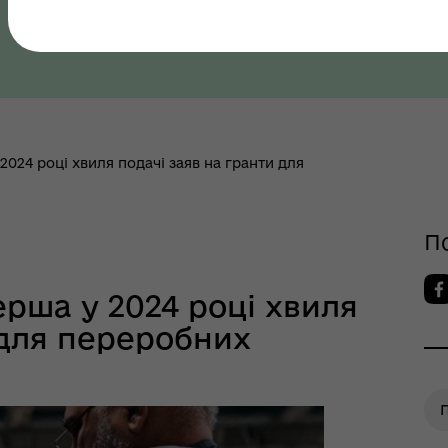
як? Всеукраїнська
Полтавська область, Полтавський район
грама ментального
ров"я
2024 році хвиля подачі заяв на гранти для
П
шрути послуг з
тального здоров'я
ерша у 2024 році хвиля
 для переробних