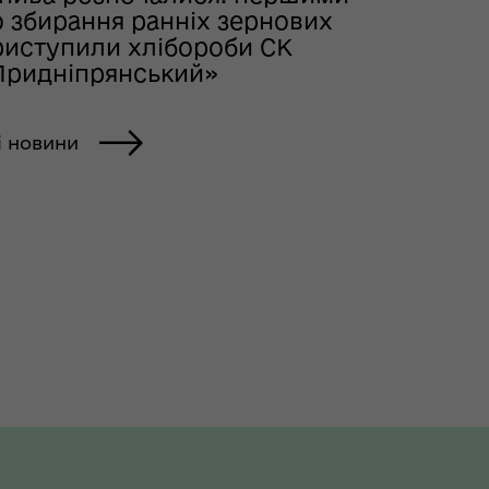
о збирання ранніх зернових
риступили хлібороби СК
Придніпрянський»
і новини