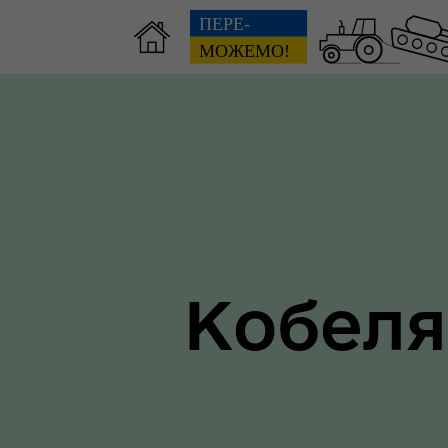
Зві
пов
Громадянам
гол
ра
Кобеля