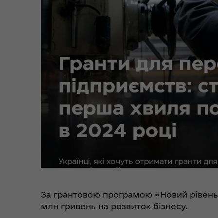
Цен
єВідновлення
Коб
Пункти незламності та
Без
укриття
до
За грантовою програмою «Новий рівень
млн гривень на розвиток бізнесу.