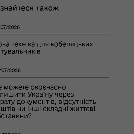
ізнайтеся також
/07/2026
ва техніка для кобеляцьких
ятувальників
/07/2026
е можете своєчасно
алишити Україну через
рату документів, відсутність
штів чи інші складні життєві
бставини?