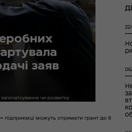
Д
тр життєстійкості
еляцької громади
22
Но
р
06
Н
з
оплатна правнича
вт
помога
ко
о
» підприємці можуть отримати грант до 8