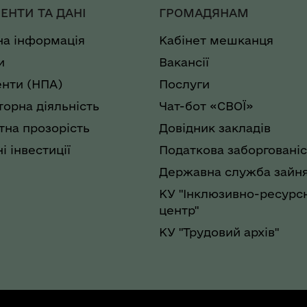
ЕНТИ ТА ДАНІ
ГРОМАДЯНАМ
на інформація
Кабінет мешканця
и
Вакансії
нти (НПА)
Послуги
торна діяльність
Чат-бот «СВОЇ»
на прозорість
Довідник закладів
і інвестиції
Податкова заборгованіс
Державна служба зайня
КУ "Інклюзивно-ресурс
центр"
КУ "Трудовий архів"