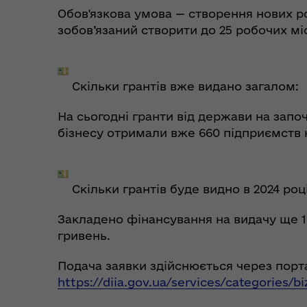
Обов'язкова умова — створення нових р
зобов’язаний створити до 25 робочих мі
Коо
Дії населення при
пит
Скільки грантів вже видано загалом:
небезпечних подіях та
вій
надзвичайних ситуаціях
(К
На сьогодні гранти від держави на зап
бізнесу отримали вже 660 підприємств н
Скільки грантів буде видно в 2024 році
Закладено фінансування на видачу ще 1 
гривень.
Подача заявки здійснюється через порта
https://diia.gov.ua/services/categories/b