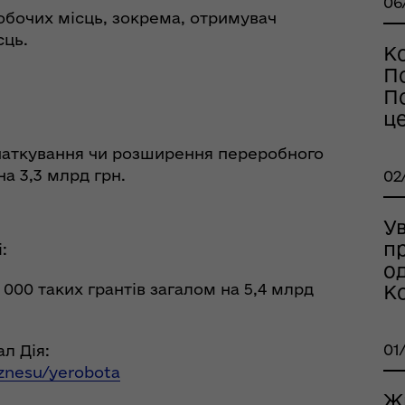
06
обочих місць, зокрема, отримувач
сць.
К
По
рдинаційний штаб з
П
ань поводження з
ц
ськовополоненими
ШППВ)
очаткування чи розширення переробного
а 3,3 млрд грн.
02
Ув
п
:
о
000 таких грантів загалом на 5,4 млрд
К
01
л Дія:
iznesu/yerobota
Ж