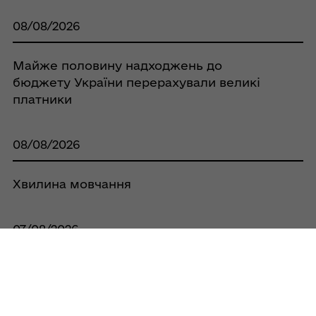
08/08/2026
Майже половину надходжень до
бюджету України перерахували великі
платники
08/08/2026
Хвилина мовчання
07/08/2026
Податковий номер через «е-Консул» та
Е-картка платника – нові цифрові
можливості для українців в Україні та за