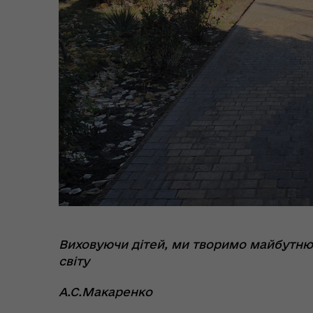
Цен
єВідновлення
Коб
Виховуючи дітей, ми творимо майбутню іс
Пункти незламності та
Без
укриття
до
світу
А.С.Макаренко