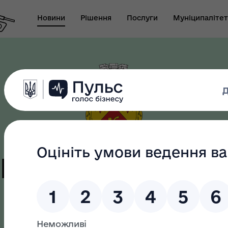
Новини
Рішення
Послуги
Муніципалітет
т виконуючого
новаження міського
Безбар"єрність
ови-секретаря міської
ди
цька терито
громада