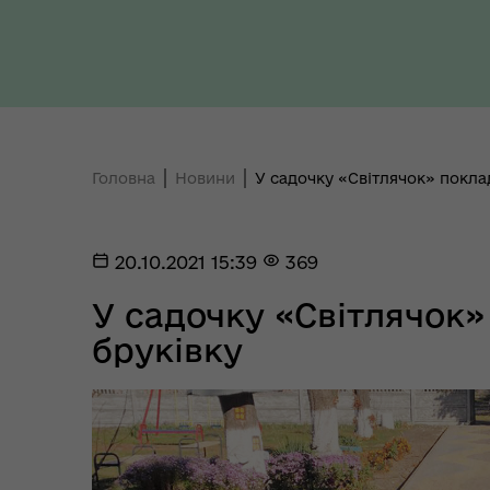
Ти 
Уповноважений Верховної
про
Ради України з прав людини
здо
Головна
Новини
У садочку «Світлячок» покла
20.10.2021 15:39
369
Регіональне представництво
У садочку «Світлячок»
Уповноваженого Верховної
Мар
Ради України з прав людини у
мен
бруківку
Полтавській області