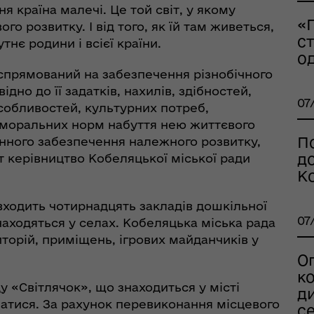
 країна малечі. Це той світ, у якому
«
о розвитку. І від того, як їй там живеться,
с
тнє родини і всієї країни.
о
 спрямований на забезпечення різнобічного
дно до її задатків, нахилів, здібностей,
рдинаційний штаб з
07
особливостей, культурних потреб,
ань поводження з
 моральних норм набуття нею життєвого
ськовополоненими
ШППВ)
По
цінного забезпечення належного розвитку,
д
 керівництво Кобеляцької міської ради
К
входить чотирнадцять закладів дошкільної
07
 знаходяться у селах. Кобеляцька міська рада
орій, приміщень, ігрових майданчиків у
О
к
у «Світлячок», що знаходиться у місті
ди
атися. За рахунок перевиконання місцевого
се