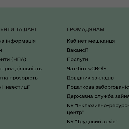
ЕНТИ ТА ДАНІ
ГРОМАДЯНАМ
на інформація
Кабінет мешканця
и
Вакансії
нти (НПА)
Послуги
торна діяльність
Чат-бот «СВОЇ»
на прозорість
Довідник закладів
і інвестиції
Податкова заборгованіс
Державна служба зайня
КУ "Інклюзивно-ресурс
центр"
КУ "Трудовий архів"