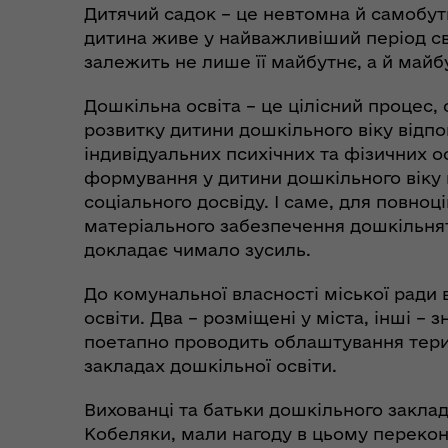
Дитячий садок – це невтомна й самобутня
дитина живе у найважливіший період свог
залежить не лише її майбутнє, а й майбу
Дошкільна освіта – це цілісний процес,
розвитку дитини дошкільного віку відпові
Коо
Дії населення при
індивідуальних психічних та фізичних 
пит
небезпечних подіях та
формування у дитини дошкільного віку
вій
надзвичайних ситуаціях
(К
соціального досвіду. І саме, для повно
матеріального забезпечення дошкільнят
докладає чимало зусиль.
До комунальної власності міської ради 
освіти. Два – розміщені у міста, інші –
поетапно проводить облаштування терит
закладах дошкільної освіти.
Вихованці та батьки дошкільного заклад
Кобеляки, мали нагоду в цьому перекон