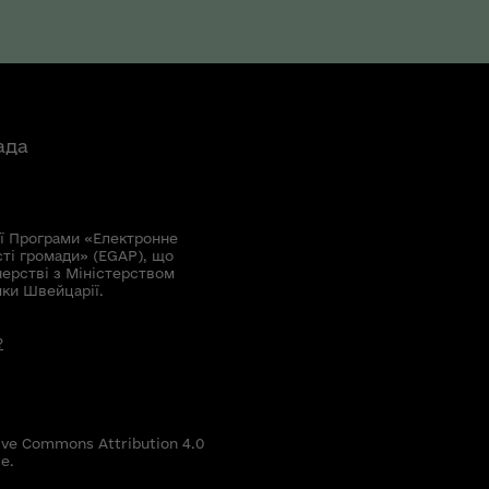
ада
ї Програми «Електронне
сті громади» (EGAP), що
нерстві з Міністерством
мки Швейцарії.
?
ive Commons Attribution 4.0
е.