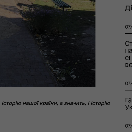
Д
07
тр життєстійкості
еляцької громади
Ст
на
ен
ве
07
Г
торію нашої країни, а значить, і історію
оплатна правнича
Ук
помога
07