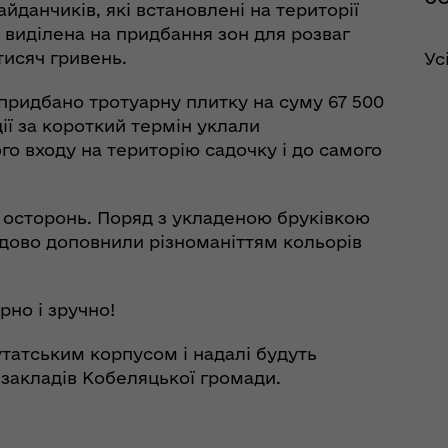
йданчиків, які встановлені на території
а виділена на придбання зон для розваг
тисяч гривень.
Ус
придбано тротуарну плитку на суму 67 500
ії за короткий термін уклали
го входу на територію садочку і до самого
 осторонь. Поряд з укладеною бруківкою
 чудово доповнили різноманіттям кольорів
рно і зручно!
утатським корпусом і надалі будуть
 закладів Кобеляцької громади.