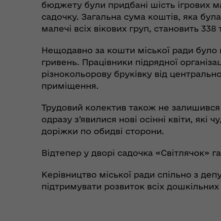
бюджету були придбані шість ігрових ма
садочку. Загальна сума коштів, яка бул
малечі всіх вікових груп, становить 338 
Нещодавно за кошти міської ради було 
гривень. Працівники підрядної організац
різнокольорову бруківку від центрально
приміщення.
Трудовий колектив також не залишився
одразу з’явилися нові осінні квіти, які
доріжки по обидві сторони.
Відтепер у дворі садочка «Світлячок» га
Керівництво міської ради спільно з деп
підтримувати розвиток всіх дошкільних