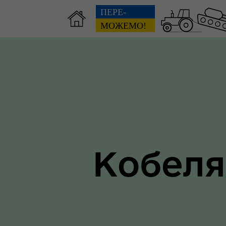
Зві
пов
Громадянам
гол
ра
Кобеля