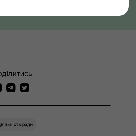
оділитись
іяльність ради