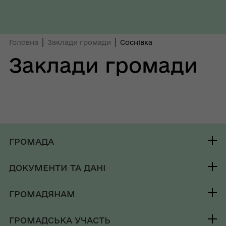
Головна
Заклади громади
Соснівка
Заклади громади
ГРОМАДА
Контакти та звернення
ДОКУМЕНТИ ТА ДАНІ
Секретар ради
Публічна інформація
Депутатський корпус
ГРОМАДЯНАМ
Фінанси
Виконком
Кабінет мешканця
Документи (НПА)
ГРОМАДСЬКА УЧАСТЬ