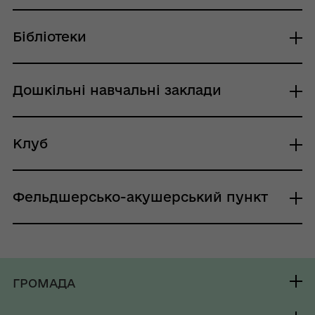
Красненський СО
Бібліотеки
Красненська с/б
Дошкільні навчальні заклади
Красненський ЗДО "Малятко"
Клуб
Красненський СК
Фельдшерсько-акушерський пункт
Красненський ФАП
ГРОМАДА
Контакти та звернення