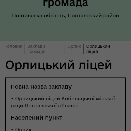
громада
Полтавська область, Полтавський район
Головна
Заклади
Орлик
Орлицький
громади
ліцей
Орлицький ліцей
Повна назва закладу
• Орлицький ліцей Кобеляцької міської
ради Полтавської області
Населений пункт
•
Орлик