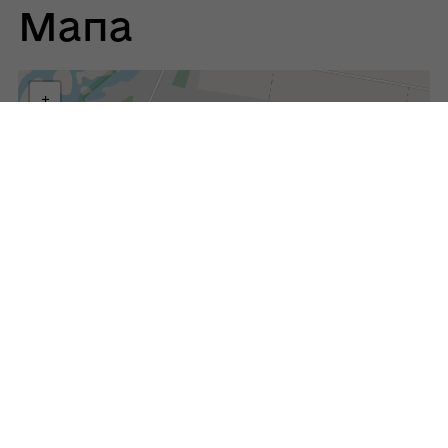
Мапа
+
−
|
Leaflet
©
OpenStreetMap
contributors