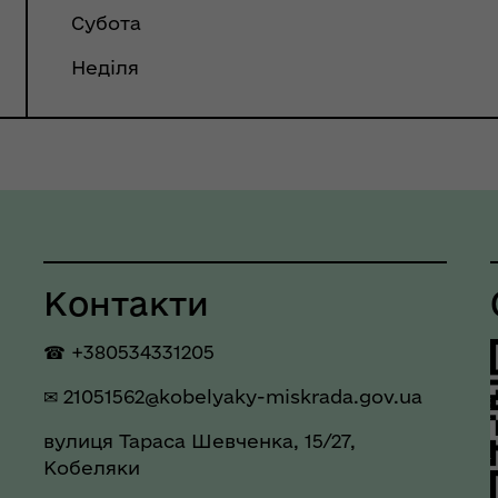
еляцької громади
Субота
Неділя
Контакти
☎ +380534331205
оплатна правнича
✉
21051562@kobelyaky-miskrada.gov.ua
помога
вулиця Тараса Шевченка, 15/27,
Кобеляки