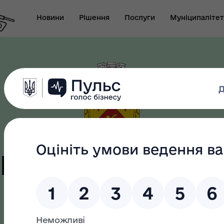
Новини
Рішення
Послуги
Муніципалітет
т виконуючого
новаження міського
Безбар"єрність
ови-секретаря міської
цька терито
ди
громада