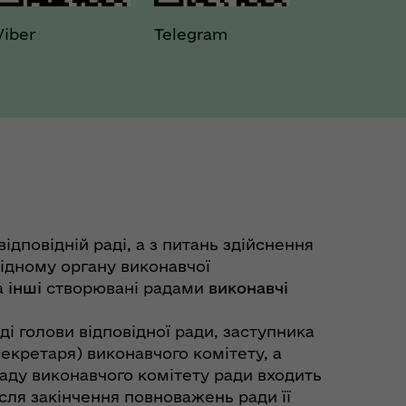
Viber
Telegram
ідповідній раді, а з питань здійснення
відному органу виконавчої
а
інші
створювані радами
виконавчі
і голови відповідної ради, заступника
секретаря) виконавчого комітету, а
кладу виконавчого комітету ради входить
сля закінчення повноважень ради її