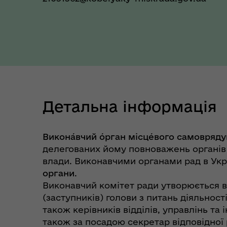
Детальна інформація
Коо
Дії населення при
пит
Викона́вчий о́рган місце́вого самовряду
небезпечних подіях та
вій
делегованих йому
повноважень
органів
надзвичайних ситуаціях
(К
влади. Виконавчими органами рад в Укра
органи
.
Виконавчий комітет ради утворюється ві
(заступників) голови з питань діяльнос
також керівників відділів, управлінь та
також за посадою секретар відповідної 