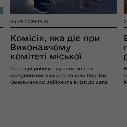
05.08.2026 16:27
0
Комісія, яка діє при
Виконавчому
комітеті міської
ради, обстеж...
Сьогодні робоча група на чолі із
В
заступником міського голови Сергієм
г
Омельченком здійснила виїзд до села
К
Іванівка Канавського старостинського
р
іч
округу. Обстеження проведено
Д
відповідно до звернення старости
г
Канавського старостату. До складу
г
робочої групи...