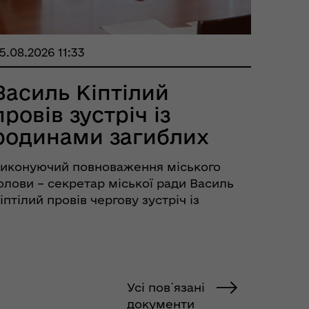
5.08.2026 11:33
Василь Кіптілий
провів зустріч із
родинами загиблих
Захисників...
иконуючий повноваження міського
олови – секретар міської ради Василь
іптілий провів чергову зустріч із
одинами загиблих Захисників України.
елегацію рідних очолив голова
ромадської організації «Сім'ї загиблих
ероїв» Михайло Ше...
Усі пов`язані
документи