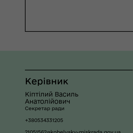
єВідновлення
Коб
Керівник
Кіптілий Василь
Анатолійович
Пункти незламності та
Без
Секретар ради
укриття
до
+380534331205
21051562@kobelyaky-miskrada.gov.ua