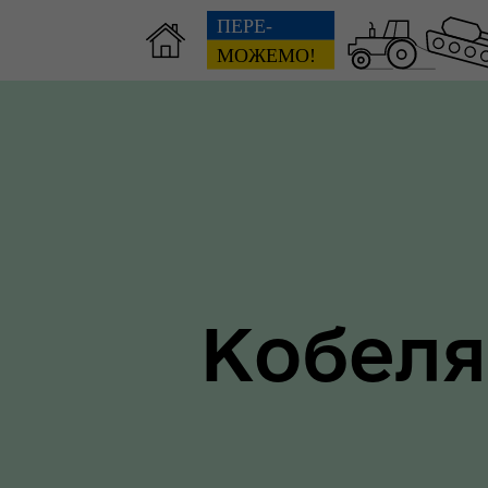
Зві
пов
Громадянам
гол
Кобеля
ра