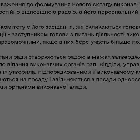
оваження до формування нового складу виконавчо
остійно відповідною радою, а його персональний
ітету є його засідання, які скликаються головою
ї - заступником голови з питань діяльності викон
є правомочними, якщо в них бере участь більше по
 органи ради створюються радою в межах затвердж
 відання виконавчих органів рад. Відділи, управл
 їх утворила, підпорядкованими її виконавчому ко
аються на посаду і звільняються з посади одноос
ими органами виконавчої влади.