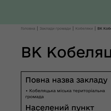
Головна
Заклади громади
Кобеляки
ВК Кобе
Ти 
Уповноважений Верховної
ВК Кобеляц
про
Ради України з прав людини
здо
Повна назва закладу
• Кобеляцька міська територіальна
громада
Населений пункт