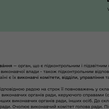
рдинаційний штаб з
ань поводження з
ва́ння
— орган, що є підконтрольним і підзвітним в
ськовополоненими
 виконавчої влади - також підконтрольним відпо
ШППВ)
їні є їх
виконавчі комітети
,
відділи
,
управління
т
дповідною радою на строк її повноважень у склад
ті виконавчих органів ради, керуючого справами (
 інших виконавчих органів ради, інших осіб. До с
ради. Очолює виконавчий комітет голова ради. Пі