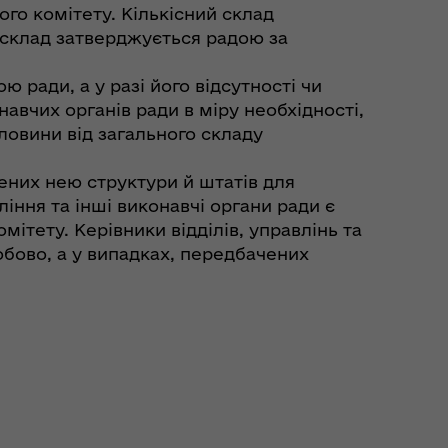
го комітету. Кількісний склад
 склад затверджується радою за
 ради, а у разі його відсутності чи
авчих органів ради в міру необхідності,
ловини від загального складу
ених нею структури й штатів для
іння та інші виконавчі органи ради є
мітету. Керівники відділів, управлінь та
обово, а у випадках, передбачених