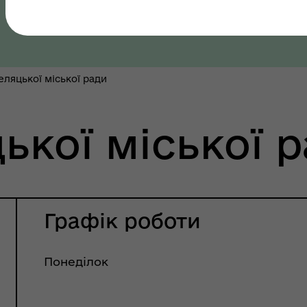
Полтавська область, Полтавський район
ляцької міської ради
як? Всеукраїнська
ької міської 
грама ментального
ров"я
Графік роботи
Понеділок