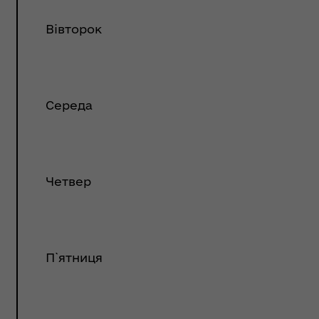
Вівторок
шрути послуг з
тального здоров'я
Середа
Четвер
П`ятниця
тр життєстійкості