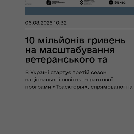
06.08.2026 10:32
10 мільйонів гривень
на масштабування
ветеранського та
дружньо...
В Україні стартує третій сезон
національної освітньо-грантової
програми «Траєкторія», спрямованої на
масштабування ветеранського та
дружнього до ветеранів бізнесу. Цьогор
учасники зможуть отримати до 1
мільйона гривень на розвиток
підприємст...