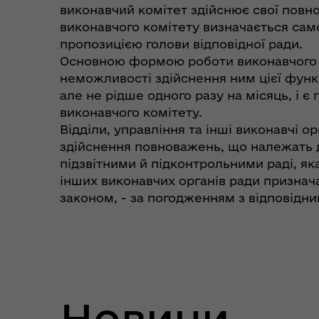
виконавчий комітет здійснює свої повн
виконавчого комітету визначається сам
пропозицією голови відповідної ради.
Основною формою роботи виконавчого ком
неможливості здійснення ним цієї функці
але не рідше одного разу на місяць, і 
виконавчого комітету.
Відділи, управління та інші виконавчі
здійснення повноважень, що належать до
підзвітними й підконтрольними раді, яка
інших виконавчих органів ради признач
законом, - за погодженням з відповідн
Новини