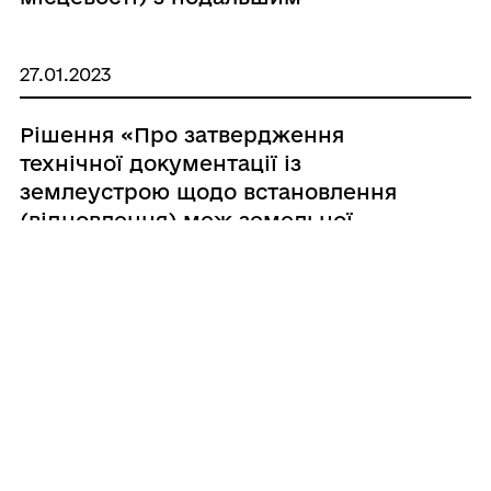
посвідченням права власності гр.
Глобі Миколі Олексійовичу»
27.01.2023
Рішення «Про затвердження
технічної документації із
землеустрою щодо встановлення
(відновлення) меж земельної
ділянки в натурі (на місцевості) з
подальшим посвідченням права
власності гр. Власенко Юлії
Костянтинівні»
1
2
...
496
497
498
...
533