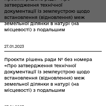
затвердження технічної
документації із землеустрою щодо
встановлення (відновлення) меж
земельної ділянки в натурі (на
місцевості) з подальшим
посвідченням права власності гр.
Киричок Ангеліні Максимівні»
27.01.2023
Проєкти рішень ради № без номера
«Про затвердження технічної
документації із землеустрою щодо
встановлення (відновлення) меж
земельної ділянки в натурі (на
місцевості) з подальшим
посвідченням права власності гр.
Кизиму Тимофію Дмитровичу»