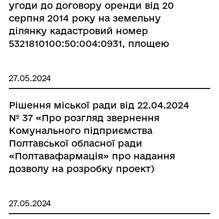
угоди до договору оренди від 20
серпня 2014 року на земельну
ділянку кадастровий номер
5321810100:50:004:0931, площею
0,0035 га з ТОВ «КЕГИЧІВСЬКЕ»»
27.05.2024
Рішення міської ради від 22.04.2024
№ 37 «Про розгляд звернення
Комунального підприємства
Полтавської обласної ради
«Полтавафармація» про надання
дозволу на розробку проект)
землеустрою щодо відведення
земельної ділянки комунальної
27.05.2024
власності за адресою: вулиця