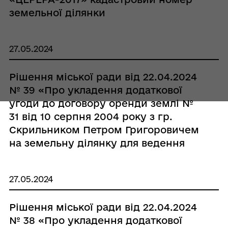
земельної ділянки
5321888000:00:004:0085 на території
Кобеляцької міської ради
27.05.2024
Полтавського району Полтавської
області»
Рішення міської ради від 22.04.2024
№ 39 «Про укладення додаткової
угоди до договору оренди землі №
31 від 10 серпня 2004 року з гр.
Скрильником Петром Григоровичем
на земельну ділянку для ведення
товарного сільськогосподарського
виробництва площею 36,0000 га»
27.05.2024
Рішення міської ради від 22.04.2024
№ 38 «Про укладення додаткової