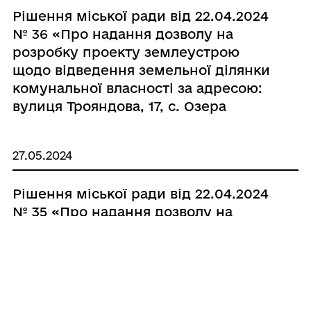
Небесної Сотні, 36а м. Кобеляки
Рішення міської ради від 22.04.2024
Полтавського району Полтавської
№ 36 «Про надання дозволу на
області»
розробку проекту землеустрою
щодо відведення земельної ділянки
комунальної власності за адресою:
вулиця Трояндова, 17, с. Озера
Полтавського району Полтавської
області, з подальшою передачею в
27.05.2024
оренду ПП “ЕСТЕЙТ ДІВЕЛОП”»
Рішення міської ради від 22.04.2024
№ 35 «Про надання дозволу на
розробку проекту землеустрою
щодо відведення земельної ділянки
для городництва в межах с.
Василівка Кобеляцької міської ради з
подальшою передачею в оренду гр.