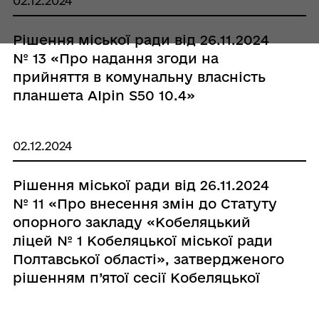
02.12.2024
господарського відання»
Рішення міської ради від 26.11.2024
№ 13 «Про надання згоди на
прийняття в комунальну власність
планшета АІрin S50 10.4»
02.12.2024
Рішення міської ради від 26.11.2024
№ 11 «Про внесення змін до Статуту
опорного закладу «Кобеляцький
ліцей № 1 Кобеляцької міської ради
Полтавської області», затвердженого
рішенням п’ятої сесії Кобеляцької
міської ради восьмого скликання від
25.01.2021 № 16, та затвердження