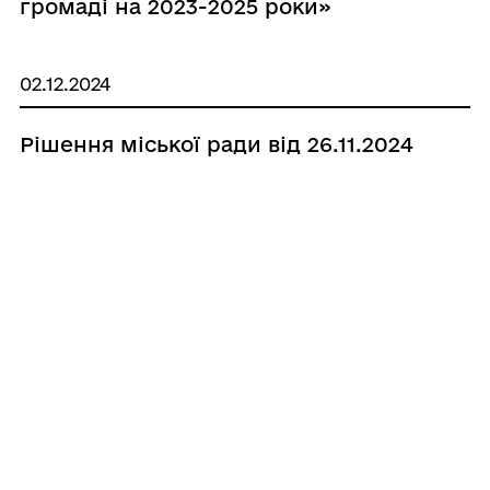
громаді на 2023-2025 роки»
02.12.2024
Рішення міської ради від 26.11.2024
№ 7 «Про внесення змін до рішення
п’ятдесят третьої сесії Кобеляцької
міської ради восьмого скликання від
13.09.2024 № 10 «Про реорганізацію
фельдшерсько-акушерських пунктів
Комунального некомерційного
підприємства «Кобеляцький Центр
первинної медико-санітарної
допомоги» Кобеляцької міської ради
у медичні пункти тимчасового
1
2
...
268
269
270
...
533
базування»»