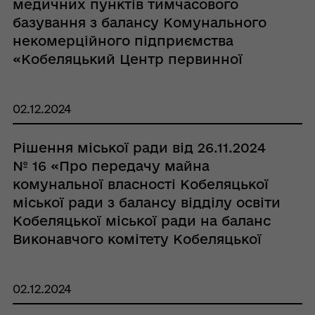
медичних пунктів тимчасового
базування з балансу Комунального
некомерційного підприємства
«Кобеляцький Центр первинної
медико-санітарної допомоги»
Кобеляцької міської ради на баланс
02.12.2024
Виконавчого комітету Кобеляцької
міської ради»
Рішення міської ради від 26.11.2024
№ 16 «Про передачу майна
комунальної власності Кобеляцької
міської ради з балансу відділу освіти
Кобеляцької міської ради на баланс
Виконавчого комітету Кобеляцької
міської ради»
02.12.2024