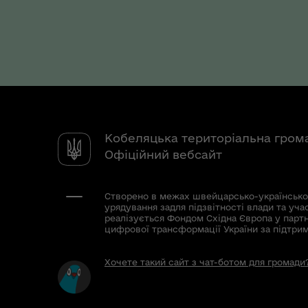
Кобеляцька територіальна гром
Офіційний вебсайт
Створено в межах швейцарсько-українсько
урядування задля підзвітності влади та уча
реалізується Фондом Східна Європа у парт
цифрової трансформації України за підтри
Хочете такий сайт з чат-ботом для громади