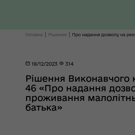
Ти 
Уповноважений Верховної
про
Ради України з прав людини
здо
Головна
Рішення
Про надання дозволу на реє
18/12/2023
314
Рішення Виконавчого к
Регіональне представництво
46 «Про надання дозв
Уповноваженого Верховної
Мар
Ради України з прав людини у
мен
проживання малолітнь
Полтавській області
батька»