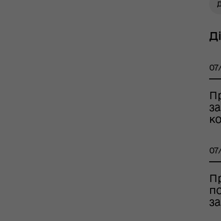
Д
Д
тр життєстійкості
еляцької громади
07
П
з
ко
07
П
оплатна правнича
по
помога
за