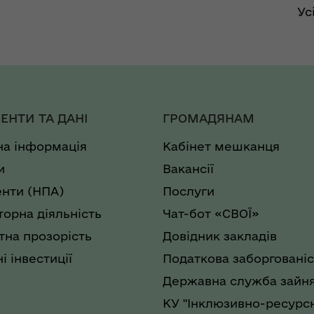
Ус
ЕНТИ ТА ДАНІ
ГРОМАДЯНАМ
на інформація
Кабінет мешканця
и
Вакансії
нти (НПА)
Послуги
торна діяльність
Чат-бот «СВОЇ»
на прозорість
Довідник закладів
і інвестиції
Податкова заборгованіс
Державна служба зайня
КУ "Інклюзивно-ресурс