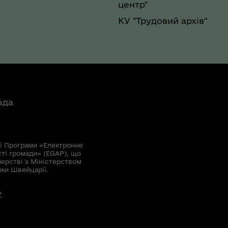
центр"
КУ "Трудовий архів"
ада
ї Програми «Електронне
сті громади» (EGAP), що
нерстві з Міністерством
мки Швейцарії.
?