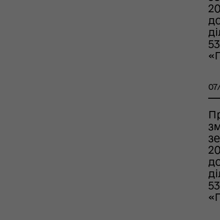
2
д
д
53
«
07
П
з
зе
2
д
д
53
«