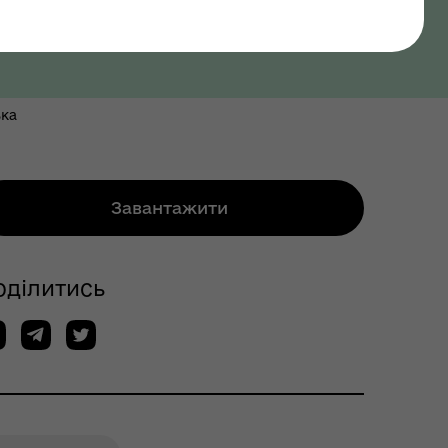
ька
Завантажити
оділитись