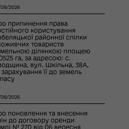
/08/2026
ро припинення права
остійного користування
обеляцької районної спілки
поживчих товариств
емельною ділянкою площею
0525 га, за адресою: с.
одщина, вул. Шкільна, 38А,
 зарахування її до земель
апасу
/08/2026
ро поновлення та внесення
мін до договору оренди
млі № 270 від 06 вересня