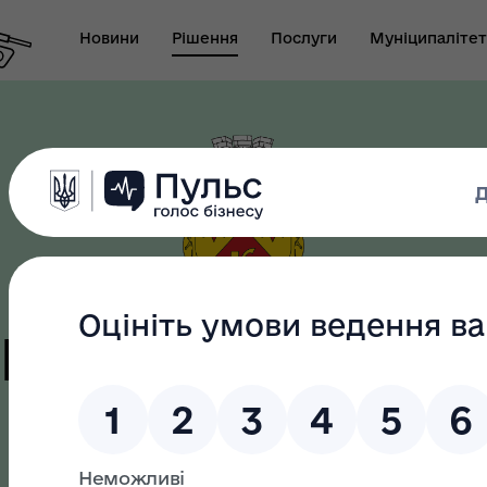
Новини
Рішення
Послуги
Муніципалітет
т виконуючого
новаження міського
Безбар"єрність
ови-секретаря міської
ди
цька терито
громада