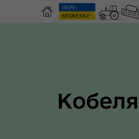
Зві
пов
Громадянам
гол
ра
Кобеля