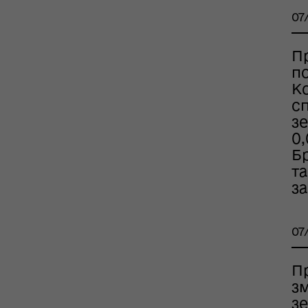
07
П
п
К
с
рдинаційний штаб з
з
ань поводження з
0,
ськовополоненими
Бр
ШППВ)
та
з
07
П
з
зе