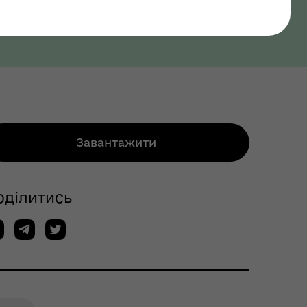
Завантажити
оділитись