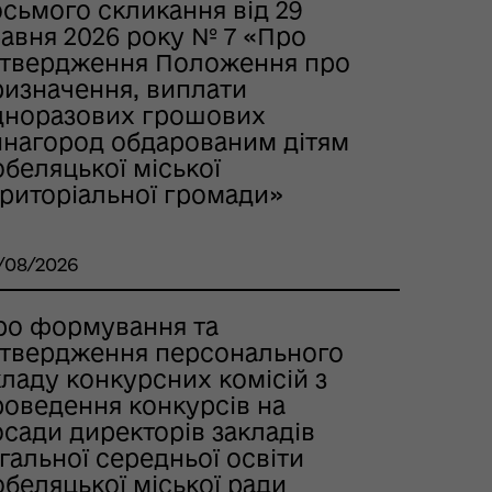
сьмого скликання від 29
равня 2026 року № 7 «Про
атвердження Положення про
ризначення, виплати
дноразових грошових
инагород обдарованим дітям
беляцької міської
ериторіальної громади»
/08/2026
ро формування та
атвердження персонального
ладу конкурсних комісій з
роведення конкурсів на
сади директорів закладів
гальної середньої освіти
беляцької міської ради