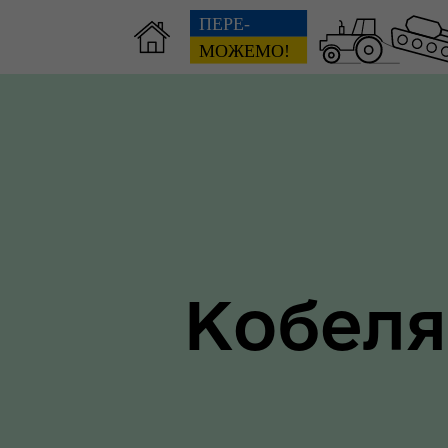
Зві
пов
Громадянам
гол
ра
Кобеля