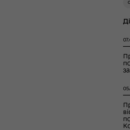
О
Д
тр життєстійкості
07
еляцької громади
П
по
за
05
П
ві
оплатна правнича
по
помога
Ко