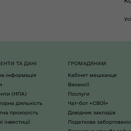
Ко
Ус
ЕНТИ ТА ДАНІ
ГРОМАДЯНАМ
на інформація
Кабінет мешканця
и
Вакансії
нти (НПА)
Послуги
торна діяльність
Чат-бот «СВОЇ»
на прозорість
Довідник закладів
і інвестиції
Податкова заборгованіс