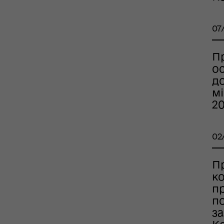
07
П
ос
до
мі
2
02
П
ко
п
по
за