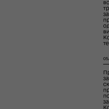
во
т
з
п
о
в
Ко
т
рдинаційний штаб з
ань поводження з
ськовополоненими
05
ШППВ)
П
з
ск
п
по
за
Ко