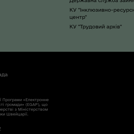
Державна служба зайня
КУ "Інклюзивно-ресурс
центр"
КУ "Трудовий архів"
ада
ї Програми «Електронне
сті громади» (EGAP), що
нерстві з Міністерством
мки Швейцарії.
?