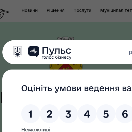
Новини
Рішення
Послуги
Муніципалітет
т виконуючого
новаження міського
Безбар"єрність
ови-секретаря міської
ди
цька терито
громада