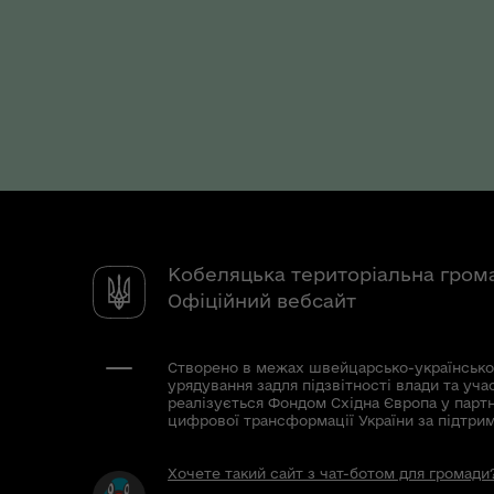
Кобеляцька територіальна гром
Офіційний вебсайт
Створено в межах швейцарсько-українсько
урядування задля підзвітності влади та уча
реалізується Фондом Східна Європа у парт
цифрової трансформації України за підтри
Хочете такий сайт з чат-ботом для громади