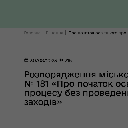
Ти 
Уповноважений Верховної
про
Ради України з прав людини
здо
Головна
Рішення
Про початок освітнього про
30/08/2023
215
Розпорядження міськог
№ 181 «Про початок ос
Регіональне представництво
Уповноваженого Верховної
Мар
процесу без проведен
Ради України з прав людини у
мен
Полтавській області
заходів»