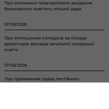
Про скликання позачергового засідання
Виконавчого комітету міської ради
07/08/2026
Про оголошення конкурсів на посади
директорів закладів загальної середньої
освіти
07/08/2026
Про припинення права постійного
користування Кобеляцької районної
спілки споживчих товариств земельною
ділянкою площею 0,0525 га, за адресою:
с. Бродщина, вул. Шкільна, 38А, та
зарахування її до земель запасу