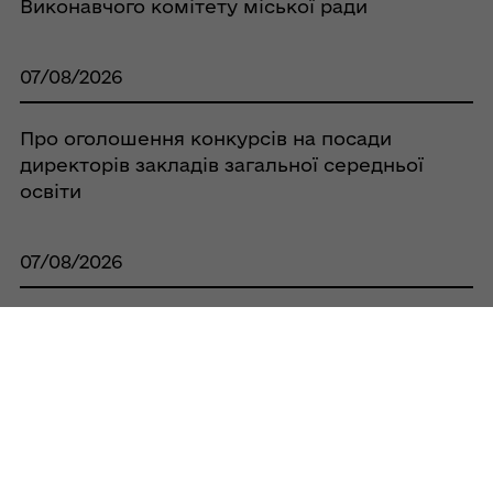
Виконавчого комітету міської ради
07/08/2026
Про оголошення конкурсів на посади
директорів закладів загальної середньої
освіти
07/08/2026
Про припинення права постійного
користування Кобеляцької районної
спілки споживчих товариств земельною
ділянкою площею 0,0525 га, за адресою:
с. Бродщина, вул. Шкільна, 38А, та
зарахування її до земель запасу