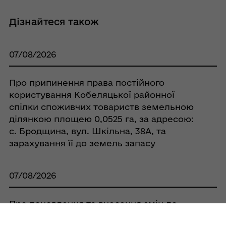
Дізнайтеся також
07/08/2026
Про припинення права постійного
користування Кобеляцької районної
спілки споживчих товариств земельною
ділянкою площею 0,0525 га, за адресою:
с. Бродщина, вул. Шкільна, 38А, та
зарахування її до земель запасу
07/08/2026
Про поновлення та внесення змін до
договору оренди землі № 270 від 06