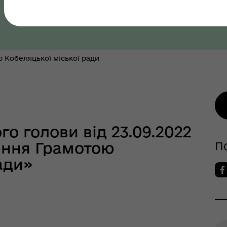
Полтавська область, Полтавський район
як? Всеукраїнська
грама ментального
 Кобеляцької міської ради
ров"я
о голови від 23.09.2022
ення Грамотою
П
ади»
шрути послуг з
тального здоров'я