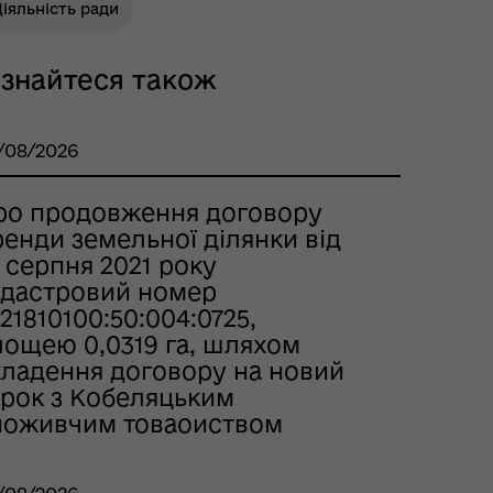
іяльність ради
ізнайтеся також
/08/2026
ро продовження договору
енди земельної ділянки від
 серпня 2021 року
адастровий номер
21810100:50:004:0725,
лощею 0,0319 га, шляхом
кладення договору на новий
трок з Кобеляцьким
поживчим товаоиством