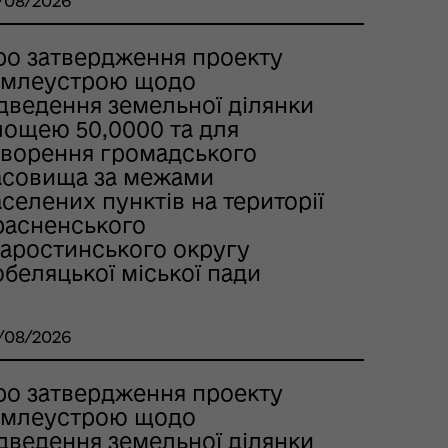
/08/2026
ро затвердження проекту
емлеустрою щодо
ідведення земельної ділянки
лощею 50,0000 та для
творення громадського
асовища за межами
селених пунктів на території
расненського
таростинського округу
беляцької міської пади
/08/2026
ро затвердження проекту
емлеустрою щодо
ідведення земельної ділянки