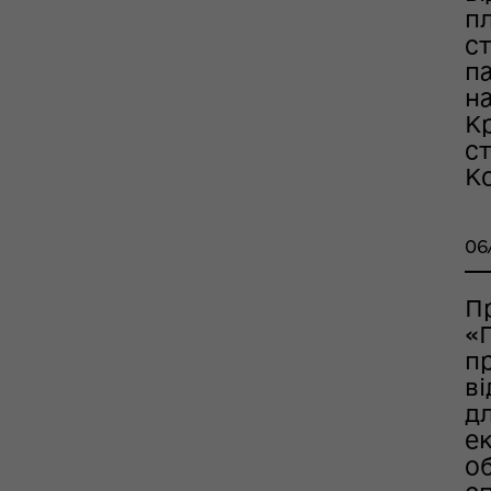
ШППВ)
п
с
п
на
К
с
Ко
06
П
«
п
в
дл
ек
об