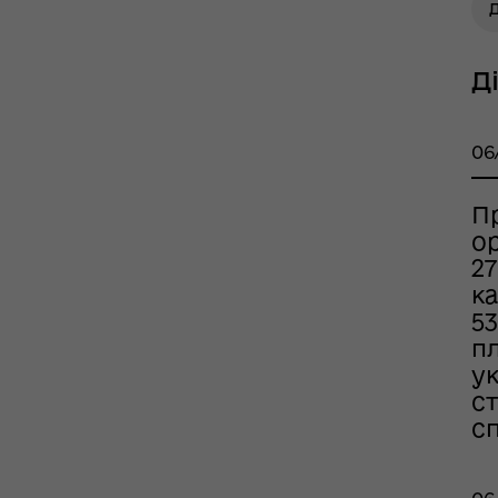
Д
Д
06
П
ор
27
тр життєстійкості
к
еляцької громади
53
п
у
с
с