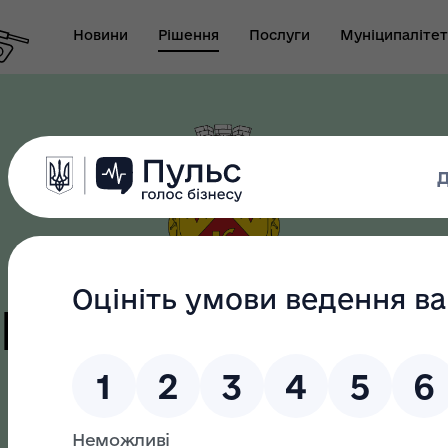
Новини
Рішення
Послуги
Муніципалітет
т виконуючого
новаження міського
Безбар"єрність
ови-секретаря міської
ди
цька терито
громада