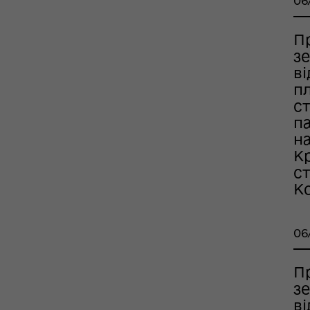
06
П
з
в
оплатна правнича
п
помога
с
п
на
К
с
Ко
06
П
рдинаційний штаб з
з
ань поводження з
в
ськовополоненими