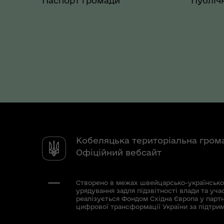
Паспорт громади
Публічн
Кобеляцька територіальна гром
Офіційний вебсайт
Створено в межах швейцарсько-українсько
урядування задля підзвітності влади та уча
реалізується Фондом Східна Європа у парт
цифрової трансформації України за підтри