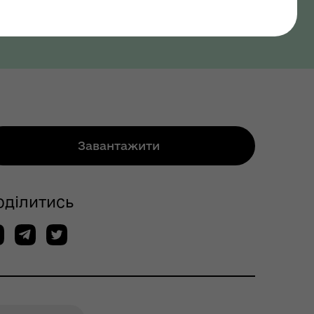
Завантажити
оділитись