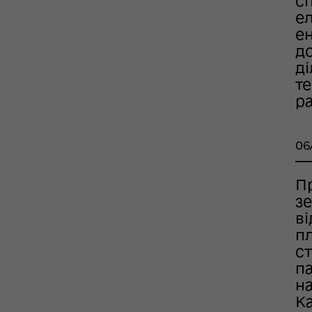
сп
ел
ен
д
ді
те
р
06
П
з
в
п
с
п
на
К