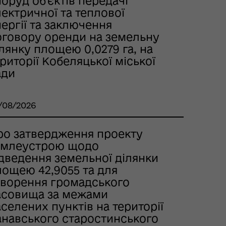
оруд об’єктів передачі
ектричної та теплової
ергії та заключення
оговору оренди на земельну
лянку площею 0,0279 га, на
риторії Кобеляцької міської
ади
/08/2026
ро затвердження проекту
емлеустрою щодо
ідведення земельної ділянки
лощею 42,9055 та для
творення громадського
асовища за межами
селених пунктів на території
анавського старостинського