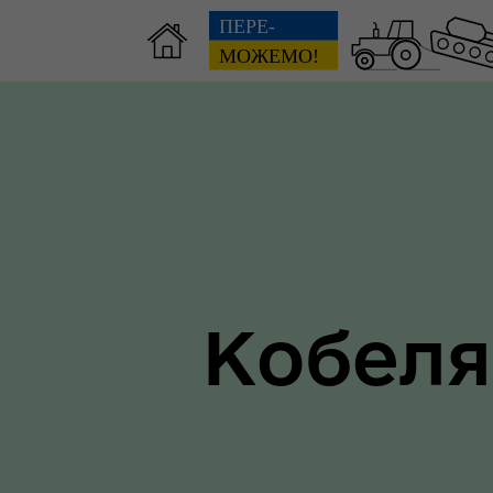
Зві
пов
Громадянам
гол
ра
Кобеля