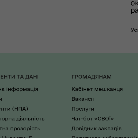
ок
р
Ус
ЕНТИ ТА ДАНІ
ГРОМАДЯНАМ
на інформація
Кабінет мешканця
и
Вакансії
нти (НПА)
Послуги
торна діяльність
Чат-бот «СВОЇ»
на прозорість
Довідник закладів