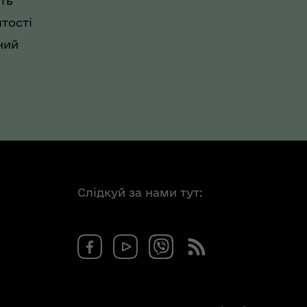
ть
тості
ний
Слідкуй за нами тут: