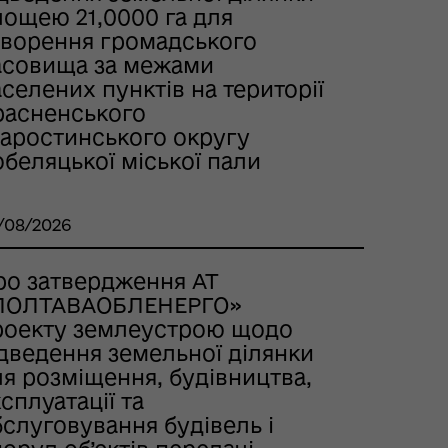
лощею 21,0000 га для
творення громадського
асовища за межами
селених пунктів на території
расненського
таростинського округу
беляцької міської пали
/08/2026
ро затвердження AT
ПОЛТАВАОБЛЕНЕРГО»
роекту землеустрою щодо
ідведення земельної ділянки
я розміщення, будівництва,
сплуатації та
слуговування будівель і