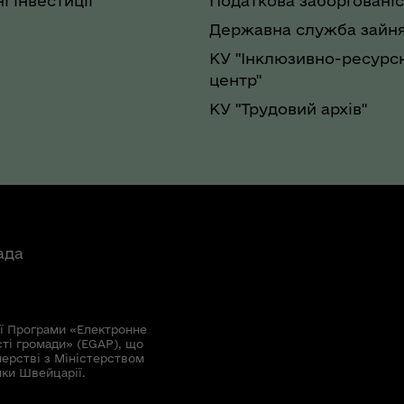
і інвестиції
Податкова заборгованіс
Державна служба зайня
КУ "Інклюзивно-ресурс
центр"
КУ "Трудовий архів"
ада
ї Програми «Електронне
сті громади» (EGAP), що
нерстві з Міністерством
мки Швейцарії.