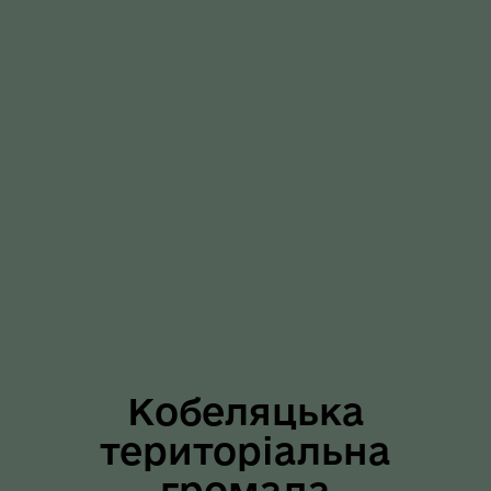
Кобеляцька
територіальна
громада