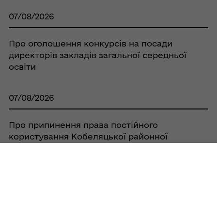
07/08/2026
Про оголошення конкурсів на посади
директорів закладів загальної середньої
освіти
07/08/2026
Про припинення права постійного
користування Кобеляцької районної
спілки споживчих товариств земельною
ділянкою площею 0,0525 га, за адресою:
с. Бродщина, вул. Шкільна, 38А, та
зарахування її до земель запасу
07/08/2026